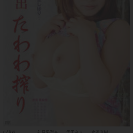
出演者:
初見果梨奈
愛田奈々
水沢真樹