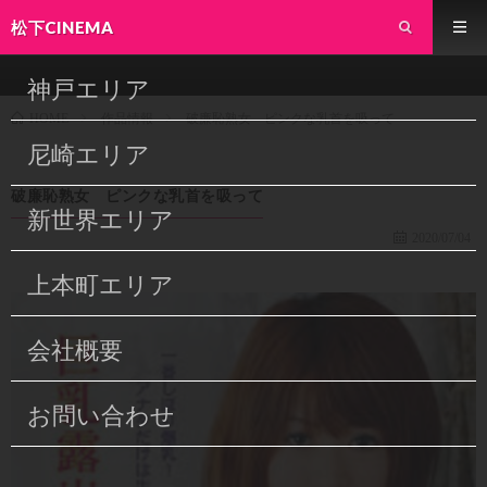
松下CINEMA
神戸エリア
作品情報
破廉恥熟女 ピンクな乳首を吸って
HOME
尼崎エリア
破廉恥熟女 ピンクな乳首を吸って
新世界エリア
2020/07/04
上本町エリア
会社概要
お問い合わせ