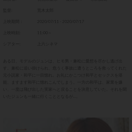
監督:
荒木太郎
上映期間：
2020/07/11 - 2020/07/17
上映時刻:
11:00～
シアター:
上六シネマ
ある日、モデルのジュンは、ヒモ男・兼松に愛想を尽かし逃げ出
す。兼松に追い掛けられ、危うく事故に遭うところを救ってくれた
元小説家・和平に一目惚れ。お礼にかこつけ和平とセックスを堪
能、ますます和平に惚れこんでしまう。一方の和平は、家業を嫌
い、一度は飛び出した実家へと戻ることを決意していた。それを聞
いたジュンも一緒に行くこととなるが…。