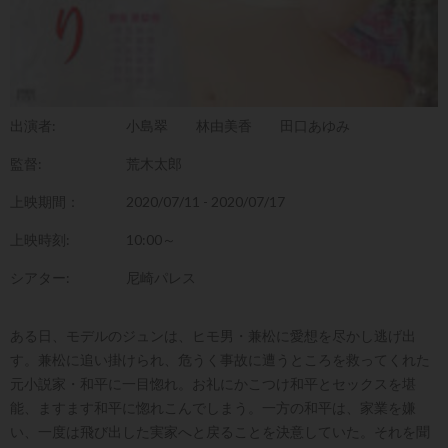
出演者:
小島翠
林由美香
田口あゆみ
監督:
荒木太郎
上映期間：
2020/07/11 - 2020/07/17
上映時刻:
10:00～
シアター:
尼崎パレス
ある日、モデルのジュンは、ヒモ男・兼松に愛想を尽かし逃げ出
す。兼松に追い掛けられ、危うく事故に遭うところを救ってくれた
元小説家・和平に一目惚れ。お礼にかこつけ和平とセックスを堪
能、ますます和平に惚れこんでしまう。一方の和平は、家業を嫌
い、一度は飛び出した実家へと戻ることを決意していた。それを聞