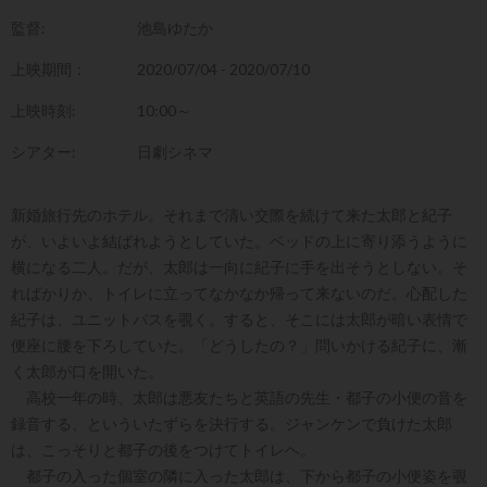
監督:
池島ゆたか
上映期間：
2020/07/04 - 2020/07/10
上映時刻:
10:00～
シアター:
日劇シネマ
新婚旅行先のホテル。それまで清い交際を続けて来た太郎と紀子
が、いよいよ結ばれようとしていた。ベッドの上に寄り添うように
横になる二人。だが、太郎は一向に紀子に手を出そうとしない。そ
ればかりか、トイレに立ってなかなか帰って来ないのだ。心配した
紀子は、ユニットバスを覗く。すると、そこには太郎が暗い表情で
便座に腰を下ろしていた。「どうしたの？」問いかける紀子に、漸
く太郎が口を開いた。
高校一年の時、太郎は悪友たちと英語の先生・都子の小便の音を
録音する、といういたずらを決行する。ジャンケンで負けた太郎
は、こっそりと都子の後をつけてトイレヘ。
都子の入った個室の隣に入った太郎は、下から都子の小便姿を覗