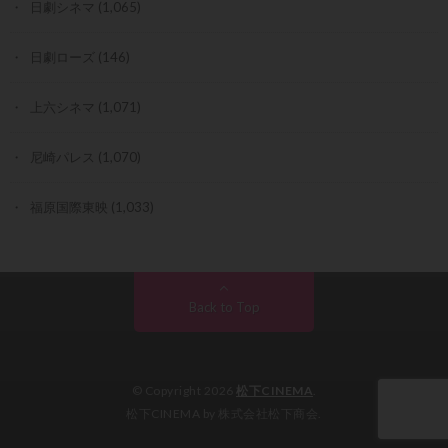
日劇シネマ
(1,065)
日劇ローズ
(146)
上六シネマ
(1,071)
尼崎パレス
(1,070)
福原国際東映
(1,033)
Back to Top
© Copyright 2026
松下CINEMA
.
松下CINEMA by 株式会社松下商会.