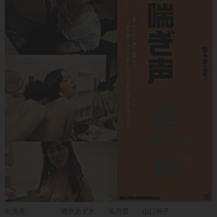
出演者:
酒井あずさ
葉月螢
山口玲子