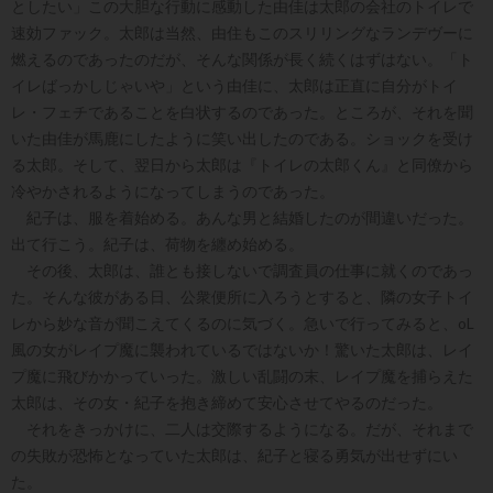
としたい」この大胆な行動に感動した由佳は太郎の会社のトイレで
速効ファック。太郎は当然、由住もこのスリリングなランデヴーに
燃えるのであったのだが、そんな関係が長く続くはずはない。「ト
イレばっかしじゃいや」という由佳に、太郎は正直に自分がトイ
レ・フェチであることを白状するのであった。ところが、それを聞
いた由佳が馬鹿にしたように笑い出したのである。ショックを受け
る太郎。そして、翌日から太郎は『トイレの太郎くん』と同僚から
冷やかされるようになってしまうのであった。
紀子は、服を着始める。あんな男と結婚したのが間違いだった。
出て行こう。紀子は、荷物を纏め始める。
その後、太郎は、誰とも接しないで調査員の仕事に就くのであっ
た。そんな彼がある日、公衆便所に入ろうとすると、隣の女子トイ
レから妙な音が聞こえてくるのに気づく。急いで行ってみると、oL
風の女がレイプ魔に襲われているではないか！驚いた太郎は、レイ
プ魔に飛びかかっていった。激しい乱闘の末、レイプ魔を捕らえた
太郎は、その女・紀子を抱き締めて安心させてやるのだった。
それをきっかけに、二人は交際するようになる。だが、それまで
の失敗が恐怖となっていた太郎は、紀子と寝る勇気が出せずにい
た。