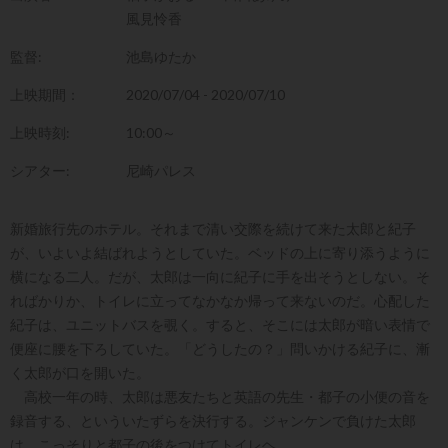
風見怜香
監督:
池島ゆたか
上映期間：
2020/07/04 - 2020/07/10
上映時刻:
10:00～
シアター:
尼崎パレス
新婚旅行先のホテル。それまで清い交際を続けて来た太郎と紀子
が、いよいよ結ばれようとしていた。ベッドの上に寄り添うように
横になる二人。だが、太郎は一向に紀子に手を出そうとしない。そ
ればかりか、トイレに立ってなかなか帰って来ないのだ。心配した
紀子は、ユニットバスを覗く。すると、そこには太郎が暗い表情で
便座に腰を下ろしていた。「どうしたの？」問いかける紀子に、漸
く太郎が口を開いた。
高校一年の時、太郎は悪友たちと英語の先生・都子の小便の音を
録音する、といういたずらを決行する。ジャンケンで負けた太郎
は、こっそりと都子の後をつけてトイレヘ。