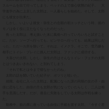
スルームを出て行ってしまう。ベッドの上で放心状態の紀子。 大
学進学の為に上京した太郎は、一人暮らしを始めた。そして、太郎
にも彼女が出来た。
しかし、いよいよ彼女・弥生との念願の初エッチという時、彼の
モノは全く役に立たなくなったのだった。
焦った太郎は、考え抜いた末に風俗へ行っていろいろと試すこと
に。だが、ソープへ行っても、ピンサロへ行っても、結果は同じだ
った。ただ一カ所を除いて。それは、イメクラ。そこで、雪乃嬢を
相手にトイレ・プレイに挑んだ太郎は、ファックに成功する。
大喜びの太郎。しかし、弥生の方はそんなトイレ・フェチの太郎
とはつきあいきれない、と別れてしまう。
「それで私とは今まで寝なかったのね」
太郎の話を聞いていた紀子が、ボツリと呟いた。
就職。会社に入った太郎は、配属になった課の同期の女の子・由
佳に恋をした。由佳の方も太郎が気になっていたらしく、二人は相
手を意識しだす。だが、過去に失敗をしている太郎は作戦を練っ
た。
勤務中、前の席に座っている由佳に手紙を渡す太郎。「今すぐ君