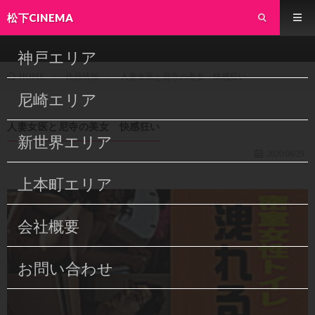
松下CINEMA
神戸エリア
作品情報
人妻女医と尼寺の美女 快感狂い
HOME
尼崎エリア
人妻女医と尼寺の美女 快感狂い
新世界エリア
2020/06/29
上本町エリア
会社概要
お問い合わせ