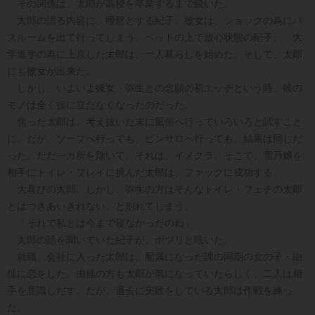
その関係は、太郎が高校を卒業するまで続いた。
太郎の語る内容に、唖然とする紀子。彼女は、ショックの為にバ
スルームを出て行ってしまう。ベッドの上で放心状態の紀子。 大
学進学の為に上京した太郎は、一人暮らしを始めた。そして、太郎
にも彼女が出来た。
しかし、いよいよ彼女・弥生との念願の初エッチという時、彼の
モノは全く役に立たなくなったのだった。
焦った太郎は、考え抜いた末に風俗へ行っていろいろと試すこと
に。だが、ソープへ行っても、ピンサロへ行っても、結果は同じだ
った。ただ一カ所を除いて。それは、イメクラ。そこで、雪乃嬢を
相手にトイレ・プレイに挑んだ太郎は、ファックに成功する。
大喜びの太郎。しかし、弥生の方はそんなトイレ・フェチの太郎
とはつきあいきれない、と別れてしまう。
「それで私とは今まで寝なかったのね」
太郎の話を聞いていた紀子が、ボツリと呟いた。
就職。会社に入った太郎は、配属になった課の同期の女の子・由
佳に恋をした。由佳の方も太郎が気になっていたらしく、二人は相
手を意識しだす。だが、過去に失敗をしている太郎は作戦を練っ
た。