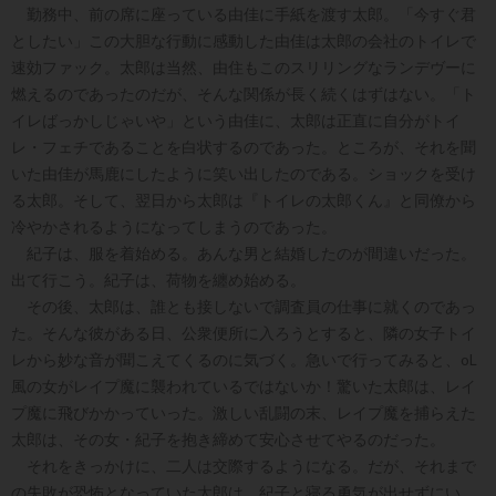
勤務中、前の席に座っている由佳に手紙を渡す太郎。「今すぐ君
としたい」この大胆な行動に感動した由佳は太郎の会社のトイレで
速効ファック。太郎は当然、由住もこのスリリングなランデヴーに
燃えるのであったのだが、そんな関係が長く続くはずはない。「ト
イレばっかしじゃいや」という由佳に、太郎は正直に自分がトイ
レ・フェチであることを白状するのであった。ところが、それを聞
いた由佳が馬鹿にしたように笑い出したのである。ショックを受け
る太郎。そして、翌日から太郎は『トイレの太郎くん』と同僚から
冷やかされるようになってしまうのであった。
紀子は、服を着始める。あんな男と結婚したのが間違いだった。
出て行こう。紀子は、荷物を纏め始める。
その後、太郎は、誰とも接しないで調査員の仕事に就くのであっ
た。そんな彼がある日、公衆便所に入ろうとすると、隣の女子トイ
レから妙な音が聞こえてくるのに気づく。急いで行ってみると、oL
風の女がレイプ魔に襲われているではないか！驚いた太郎は、レイ
プ魔に飛びかかっていった。激しい乱闘の末、レイプ魔を捕らえた
太郎は、その女・紀子を抱き締めて安心させてやるのだった。
それをきっかけに、二人は交際するようになる。だが、それまで
の失敗が恐怖となっていた太郎は、紀子と寝る勇気が出せずにい