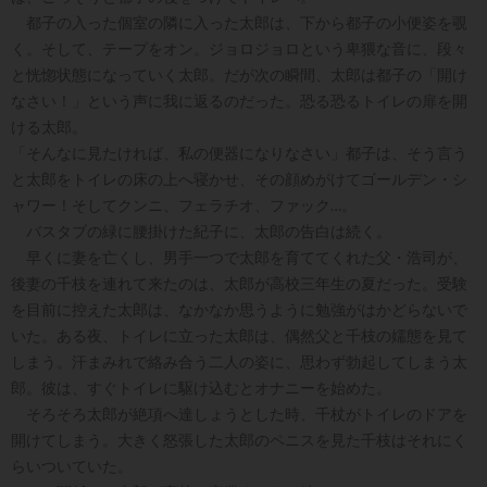
都子の入った個室の隣に入った太郎は、下から都子の小便姿を覗
く。そして、テープをオン。ジョロジョロという卑猥な音に、段々
と恍惚状態になっていく太郎。だが次の瞬間、太郎は都子の「開け
なさい！」という声に我に返るのだった。恐る恐るトイレの扉を開
ける太郎。
「そんなに見たければ、私の便器になりなさい」都子は、そう言う
と太郎をトイレの床の上へ寝かせ、その顔めがけてゴールデン・シ
ャワー！そしてクンニ、フェラチオ、ファック…。
バスタブの緑に腰掛けた紀子に、太郎の告白は続く。
早くに妻を亡くし、男手一つで太郎を育ててくれた父・浩司が、
後妻の千枝を連れて来たのは、太郎が高校三年生の夏だった。受験
を目前に控えた太郎は、なかなか思うように勉強がはかどらないで
いた。ある夜、トイレに立った太郎は、偶然父と千枝の嬬態を見て
しまう。汗まみれで絡み合う二人の姿に、思わず勃起してしまう太
郎。彼は、すぐトイレに駆け込むとオナニーを始めた。
そろそろ太郎が絶項へ達しょうとした時、千杖がトイレのドアを
開けてしまう。大きく怒張した太郎のペニスを見た千枝はそれにく
らいついていた。