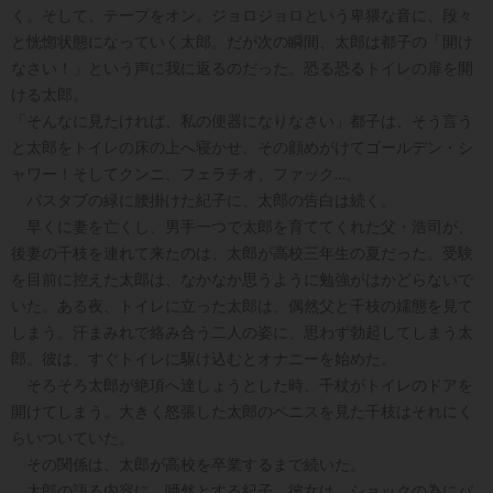
く。そして、テープをオン。ジョロジョロという卑猥な音に、段々
と恍惚状態になっていく太郎。だが次の瞬間、太郎は都子の「開け
なさい！」という声に我に返るのだった。恐る恐るトイレの扉を開
ける太郎。
「そんなに見たければ、私の便器になりなさい」都子は、そう言う
と太郎をトイレの床の上へ寝かせ、その顔めがけてゴールデン・シ
ャワー！そしてクンニ、フェラチオ、ファック…。
バスタブの緑に腰掛けた紀子に、太郎の告白は続く。
早くに妻を亡くし、男手一つで太郎を育ててくれた父・浩司が、
後妻の千枝を連れて来たのは、太郎が高校三年生の夏だった。受験
を目前に控えた太郎は、なかなか思うように勉強がはかどらないで
いた。ある夜、トイレに立った太郎は、偶然父と千枝の嬬態を見て
しまう。汗まみれで絡み合う二人の姿に、思わず勃起してしまう太
郎。彼は、すぐトイレに駆け込むとオナニーを始めた。
そろそろ太郎が絶項へ達しょうとした時、千杖がトイレのドアを
開けてしまう。大きく怒張した太郎のペニスを見た千枝はそれにく
らいついていた。
その関係は、太郎が高校を卒業するまで続いた。
太郎の語る内容に、唖然とする紀子。彼女は、ショックの為にバ