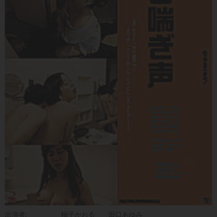
出演者:
柚子かおる
田口あゆみ