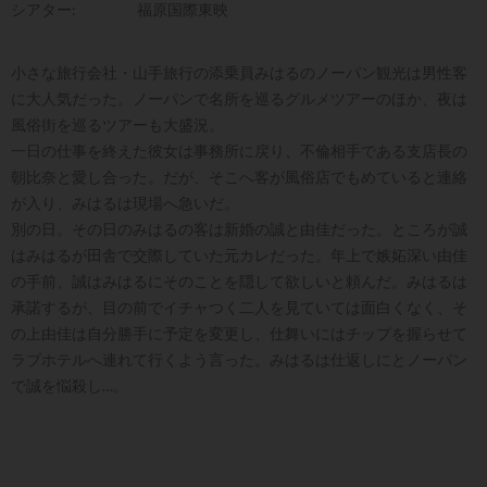
シアター:
福原国際東映
小さな旅行会社・山手旅行の添乗員みはるのノーパン観光は男性客
に大人気だった。ノーパンで名所を巡るグルメツアーのほか、夜は
風俗街を巡るツアーも大盛況。
一日の仕事を終えた彼女は事務所に戻り、不倫相手である支店長の
朝比奈と愛し合った。だが、そこへ客が風俗店でもめていると連絡
が入り、みはるは現場へ急いだ。
別の日。その日のみはるの客は新婚の誠と由佳だった。ところが誠
はみはるが田舎で交際していた元カレだった。年上で嫉妬深い由佳
の手前、誠はみはるにそのことを隠して欲しいと頼んだ。みはるは
承諾するが、目の前でイチャつく二人を見ていては面白くなく、そ
の上由佳は自分勝手に予定を変更し、仕舞いにはチップを握らせて
ラブホテルへ連れて行くよう言った。みはるは仕返しにとノーパン
で誠を悩殺し…。