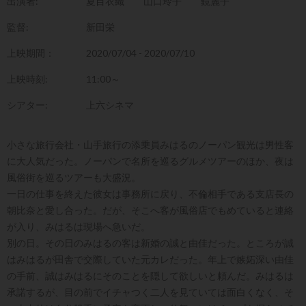
出演者:
夏目衣織
山口玲子
鏡麗子
監督:
新田栄
上映期間：
2020/07/04 - 2020/07/10
上映時刻:
11:00～
シアター:
上六シネマ
小さな旅行会社・山手旅行の添乗員みはるのノーパン観光は男性客
に大人気だった。ノーパンで名所を巡るグルメツアーのほか、夜は
風俗街を巡るツアーも大盛況。
一日の仕事を終えた彼女は事務所に戻り、不倫相手である支店長の
朝比奈と愛し合った。だが、そこへ客が風俗店でもめていると連絡
が入り、みはるは現場へ急いだ。
別の日。その日のみはるの客は新婚の誠と由佳だった。ところが誠
はみはるが田舎で交際していた元カレだった。年上で嫉妬深い由佳
の手前、誠はみはるにそのことを隠して欲しいと頼んだ。みはるは
承諾するが、目の前でイチャつく二人を見ていては面白くなく、そ