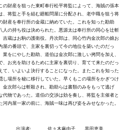
この財産を狙った東町奉行松平将監によって、海賊の張本
は、将監と手を組む廻船問屋に分配され、老中職を狙う将
の財産を奉行所の金蔵に納めていた。これを知った勘助
八人の持ち役は決められた。悪源太は奉行所の同心を辻斬
。吉蔵はお駒の護衛役。丹次郎は、同心竹内金次郎の娘お
内屋の番頭で、主家を裏切って今の地位を築いたのだっ
、業をにやした勘助、道伯は金次郎に激しい拷問を加え、
で、お光を助けるために主家を裏切り、育てて来たのだっ
えて、いよいよ決行することになった。またこれを知った
隠し場所を秘に移行していた。早くもこの場所をかぎつけ
、金次郎らは斬殺され、勘助らは書類のみをもって逃げ
な代物であった。道伯の交渉は効を奏し、将監を主催者と
た河内屋一家の前に、海賊一味は再び姿をみせなかった。
出演者:
佐々木麻由子
黒田恵美