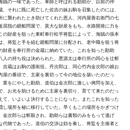
海賊の一味であった。軍師と呼ばれる勘助が、以前の仲
蔵、それに既に死亡した佐吉の妹お駒を召集したのには、
所に襲われたとき助けてくれた恩人、河内屋善右衛門の七
阪屈指の廻船問屋で、莫大な財産をもち、水路開発に力を
この財産を狙った東町奉行松平将監によって、海賊の張本
は、将監と手を組む廻船問屋に分配され、老中職を狙う将
の財産を奉行所の金蔵に納めていた。これを知った勘助
八人の持ち役は決められた。悪源太は奉行所の同心を辻斬
。吉蔵はお駒の護衛役。丹次郎は、同心竹内金次郎の娘お
内屋の番頭で、主家を裏切って今の地位を築いたのだっ
、業をにやした勘助、道伯は金次郎に激しい拷問を加え、
で、お光を助けるために主家を裏切り、育てて来たのだっ
えて、いよいよ決行することになった。またこれを知った
隠し場所を秘に移行していた。早くもこの場所をかぎつけ
、金次郎らは斬殺され、勘助らは書類のみをもって逃げ
な代物であった。道伯の交渉は効を奏し、将監を主催者と