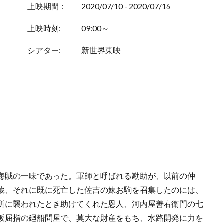
上映期間：
2020/07/10 - 2020/07/16
上映時刻:
09:00～
シアター:
新世界東映
海賊の一味であった。軍師と呼ばれる勘助が、以前の仲
蔵、それに既に死亡した佐吉の妹お駒を召集したのには、
所に襲われたとき助けてくれた恩人、河内屋善右衛門の七
阪屈指の廻船問屋で、莫大な財産をもち、水路開発に力を