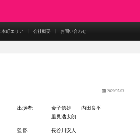
上本町エリア
会社概要
お問い合わせ
2020/07/03
出演者:
金子信雄
内田良平
里見浩太朗
監督:
長谷川安人