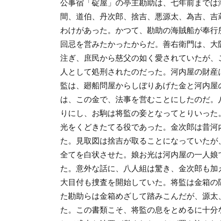
公事宿「碇屋」の亭主勘助は、七年前までは
間、道伯、丹次郎、捨吉、悪源太、為吉、吉
わけがあった。かつて、勘助の海賊船が奉行
回忌を営みたかったからだ。善右衛門は、大
注ぎ、庶民から慈父の如く愛されていたが、
人として処刑されたのだった。河内屋の財産
監は、廻船問屋からしぼりあげた金と河内屋
は、この金で、法事を営むことにしたのだ。
りにし、お駒は将監の妾となってとりいった
光をくどきたてる役であった。金次郎は昔河
た。見取図は捨吉が取ることになっていたが
全てを白状させた。娘お光は河内屋の一人娘
た。意外な話に、八人組は驚き、金次郎も加
大目付も捜査を開始していた。将監は金箱の
た勘助らは金箱めざして踏みこんだが、源太
た。この書類こそ、将監の息をとめるに十分