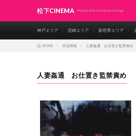
松下CINEMA
Matsushita Cinema Group
神戸エリア
尼崎エリア
新世界エリア
作品情報
人妻姦通 お仕置き監禁責め
HOME
人妻姦通 お仕置き監禁責め