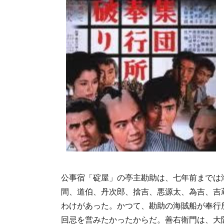
公事宿「碇屋」の亭主勘助は、七年前までは
間、道伯、丹次郎、捨吉、悪源太、為吉、吉
わけがあった。かつて、勘助の海賊船が奉行
回忌を営みたかったからだ。善右衛門は、大