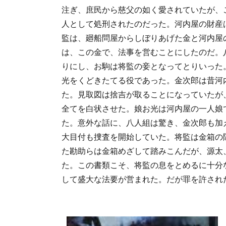
注ぎ、庶民から慈父の如く愛されていたが、
人として処刑されたのだった。河内屋の財産
監は、廻船問屋からしぼりあげた金と河内屋
は、この金で、法事を営むことにしたのだ。
りにし、お駒は将監の妾となってとりいった
光をくどきたてる役であった。金次郎は昔河
た。見取図は捨吉が取ることになっていたが
全てを白状させた。娘お光は河内屋の一人娘
た。意外な話に、八人組は驚き、金次郎も加
大目付も捜査を開始していた。将監は金箱の
た勘助らは金箱めざして踏みこんだが、源太
た。この書類こそ、将監の息をとめるに十分
して盛大な法要が営まれた。だが罪を許され