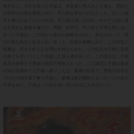
倒された。それを知った千姫は、本多家に輿入れした後も、秀頼と
出羽守の位牌を寝室に祀り、平八郎を寄せつけなかった。互いに相
手を傷つけあうだけの生活、平八郎は酒におぼれ、やがては病に冒
され哀れな最後を遂げた。秀頼、出羽守、平八郎と不幸な死に追い
やった千姫は、この頃から徳川の政略をのろい、家をのろって、徳
川の名を恥かしめるため、次々と、狂気の振舞に出た。この狂気の
振舞は、武士と町人とを問わず続けられた。この狂乱の千姫に意見
の全てを言いつくして切腹した浪人者があった。この浪人は、片桐
且元の身寄りで豊家の忠臣片桐隼人だった。この諌言に千姫は最後
の決心を固めて江戸城へ乗りこんだ。家康の自前で、豊家の紋所を
つけた小袖を着て舞う千姫に、家康は家の犠牲となった一人の女の
不幸をみた。千姫はこの日を境に尼の生活に入るのだった。