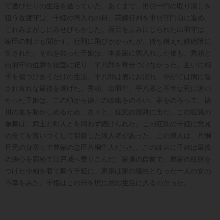
て酒びたりの生活を送っていた。あくまで、出羽一門の取り潰しを
狙う佐渡守は、千姫の輿入れの日、花嫁行列を出羽守門前に進め、
これみよがしにみせびらかした。面目をふみにじられた出羽守は、
家臣の制止も聞かず、行列に飛びかかったが、待ち構えた鉄砲隊に
倒された。それを知った千姫は、本多家に輿入れした後も、秀頼と
出羽守の位牌を寝室に祀り、平八郎を寄せつけなかった。互いに相
手を傷つけあうだけの生活、平八郎は酒におぼれ、やがては病に冒
され哀れな最後を遂げた。秀頼、出羽守、平八郎と不幸な死に追い
やった千姫は、この頃から徳川の政略をのろい、家をのろって、徳
川の名を恥かしめるため、次々と、狂気の振舞に出た。この狂気の
振舞は、武士と町人とを問わず続けられた。この狂乱の千姫に意見
の全てを言いつくして切腹した浪人者があった。この浪人は、片桐
且元の身寄りで豊家の忠臣片桐隼人だった。この諌言に千姫は最後
の決心を固めて江戸城へ乗りこんだ。家康の自前で、豊家の紋所を
つけた小袖を着て舞う千姫に、家康は家の犠牲となった一人の女の
不幸をみた。千姫はこの日を境に尼の生活に入るのだった。