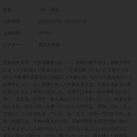
監督:
マキノ雅弘
上映期間：
2020/07/03 - 2020/07/09
上映時刻:
09:00～
シアター:
新世界東映
元和元年五月、大阪城最後の日－－。秀頼の妻千姫は、坂崎出羽守
によって大阪城より救出された。“千姫を救ったものに千姫を与え
る”との家康の言葉を信じ顔面に大火傷を負いながら千姫を救出した
出羽守だった。が、家康の懐ろ刀本多佐渡守は、千姫を本多平八郎
の妻にするよう家康に進言した。佐渡守は本多一族の栄華を計ると
共に、武名高い出羽守一族を滅ぼそうという狙いだった。約束を反
古にされ、武士の誇りを傷つけられた出羽守は、屋敷に引きこもっ
て酒びたりの生活を送っていた。あくまで、出羽一門の取り潰しを
狙う佐渡守は、千姫の輿入れの日、花嫁行列を出羽守門前に進め、
これみよがしにみせびらかした。面目をふみにじられた出羽守は、
家臣の制止も聞かず、行列に飛びかかったが、待ち構えた鉄砲隊に