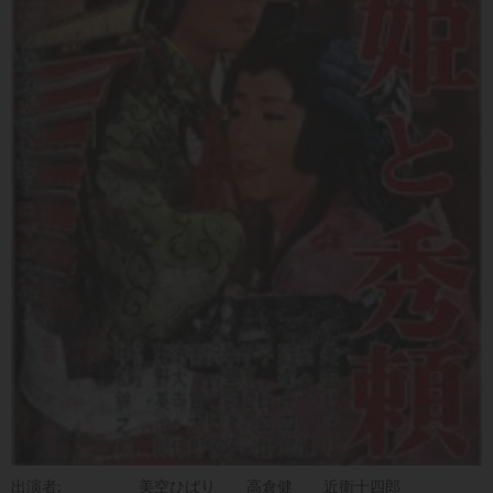
出演者:
美空ひばり
高倉健
近衛十四郎