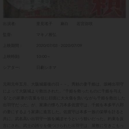
出演者:
里見瑤子
麻白
若宮弥咲
監督:
マキノ雅弘
上映期間：
2020/07/03 - 2020/07/09
上映時刻:
10:00～
シアター:
日劇シネマ
元和元年五月、大阪城最後の日－－。秀頼の妻千姫は、坂崎出羽守
によって大阪城より救出された。“千姫を救ったものに千姫を与え
る”との家康の言葉を信じ顔面に大火傷を負いながら千姫を救出した
出羽守だった。が、家康の懐ろ刀本多佐渡守は、千姫を本多平八郎
の妻にするよう家康に進言した。佐渡守は本多一族の栄華を計ると
共に、武名高い出羽守一族を滅ぼそうという狙いだった。約束を反
古にされ、武士の誇りを傷つけられた出羽守は、屋敷に引きこもっ