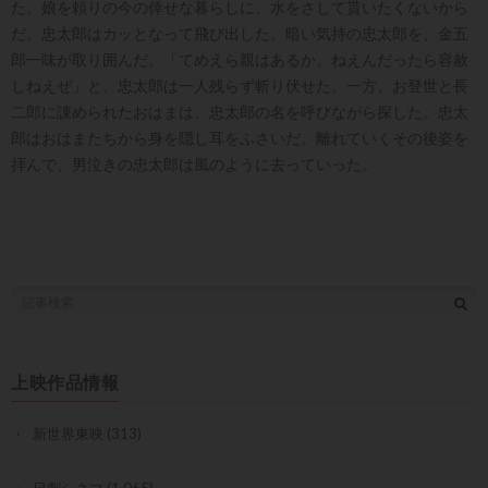
た。娘を頼りの今の倖せな暮らしに、水をさして貰いたくないから
だ。忠太郎はカッとなって飛び出した。暗い気持の忠太郎を、金五
郎一味が取り囲んだ。「てめえら親はあるか。ねえんだったら容赦
しねえぜ」と、忠太郎は一人残らず斬り伏せた。一方、お登世と長
二郎に諌められたおはまは、忠太郎の名を呼びながら探した。忠太
郎はおはまたちから身を隠し耳をふさいだ。離れていくその後姿を
拝んで、男泣きの忠太郎は風のように去っていった。
上映作品情報
新世界東映
(313)
日劇シネマ
(1,065)