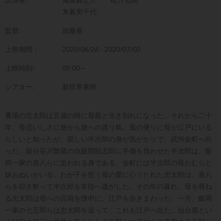
木暮実千代
監督:
加藤泰
上映期間：
2020/06/26 - 2020/07/02
上映時刻:
09:00～
シアター:
新世界東映
番場の忠太郎は五歳の時に母親と生き別れになった。それから二十
年、母恋いしさに旅から旅への渡り鳥。風の便りに母が江戸にいる
らしいと知ったが、親しい半次郎の身が気がかりで、武州金町へ向
った。親分笹川繁蔵の仇飯岡助五郎に手傷を負わせた半次郎は、飯
岡一家の喜八らに追われる身である。金町には半次郎の母おむらと
妹おぬいがいる。わが子を想う母の愛に心うたれた忠太郎は、喜八
らを叩き斬って半次郎を常陸へ逃がした。その年の暮れ、母を尋ね
る忠太郎は母への百両を懐中に、江戸を歩きまわった。一方、飯岡
一家の七五郎らは忠太郎を追って、これも江戸へ出た。仙台屋とい