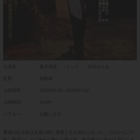
出演者:
葉月菜穂
ミュウ
日高ゆりあ
監督:
加藤泰
上映期間：
2020/06/26 - 2020/07/02
上映時刻:
10:00～
シアター:
日劇シネマ
番場の忠太郎は五歳の時に母親と生き別れになった。それから二十
年、母恋いしさに旅から旅への渡り鳥。風の便りに母が江戸にいる