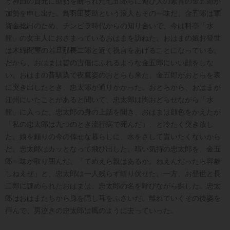
う神田の貸元に助勢を断られた七五郎らに遊び人の素盲の金五郎が
加勢を申し出た。鳥羽田要助という浪人もその一味だ。金五郎は軍
資金捻出のため、チンピラ時代からの知り合いで、今は料亭「水
熊」の女主人におさまっているおはまを訪ねた。おはまの娘お登世
は木綿問屋の若旦那長二郎と近く祝言をあげることになっている。
だから、おはまは昔の古傷にふれるような金五郎にいい顔をしな
い。おはまの昔馴染で夜鷹姿のおとらも来た。金五郎がおとらを表
に突き出したとき、忠太郎が通りかかった。おとらから、おはまが
江州にいたことがあると聞いて、忠太郎は胸おどらせながら「水
熊」に入った。忠太郎の身の上話を聞き、おはまは顔色をかえたが
「私の忠太郎は九つのとき流行病で死んだ」、と冷たく突き放し
た。娘を頼りの今の倖せな暮らしに、水をさして貰いたくないから
だ。忠太郎はカッとなって飛び出した。暗い気持の忠太郎を、金五
郎一味が取り囲んだ。「てめえら親はあるか。ねえんだったら容赦
しねえぜ」と、忠太郎は一人残らず斬り伏せた。一方、お登世と長
二郎に諌められたおはまは、忠太郎の名を呼びながら探した。忠太
郎はおはまたちから身を隠し耳をふさいだ。離れていくその後姿を
拝んで、男泣きの忠太郎は風のように去っていった。