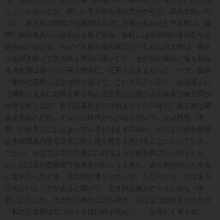
らしいと知ったが、親しい半次郎の身が気がかりで、武州金町へ向
った。親分笹川繁蔵の仇飯岡助五郎に手傷を負わせた半次郎は、飯
岡一家の喜八らに追われる身である。金町には半次郎の母おむらと
妹おぬいがいる。わが子を想う母の愛に心うたれた忠太郎は、喜八
らを叩き斬って半次郎を常陸へ逃がした。その年の暮れ、母を尋ね
る忠太郎は母への百両を懐中に、江戸を歩きまわった。一方、飯岡
一家の七五郎らは忠太郎を追って、これも江戸へ出た。仙台屋とい
う神田の貸元に助勢を断られた七五郎らに遊び人の素盲の金五郎が
加勢を申し出た。鳥羽田要助という浪人もその一味だ。金五郎は軍
資金捻出のため、チンピラ時代からの知り合いで、今は料亭「水
熊」の女主人におさまっているおはまを訪ねた。おはまの娘お登世
は木綿問屋の若旦那長二郎と近く祝言をあげることになっている。
だから、おはまは昔の古傷にふれるような金五郎にいい顔をしな
い。おはまの昔馴染で夜鷹姿のおとらも来た。金五郎がおとらを表
に突き出したとき、忠太郎が通りかかった。おとらから、おはまが
江州にいたことがあると聞いて、忠太郎は胸おどらせながら「水
熊」に入った。忠太郎の身の上話を聞き、おはまは顔色をかえたが
「私の忠太郎は九つのとき流行病で死んだ」、と冷たく突き放し