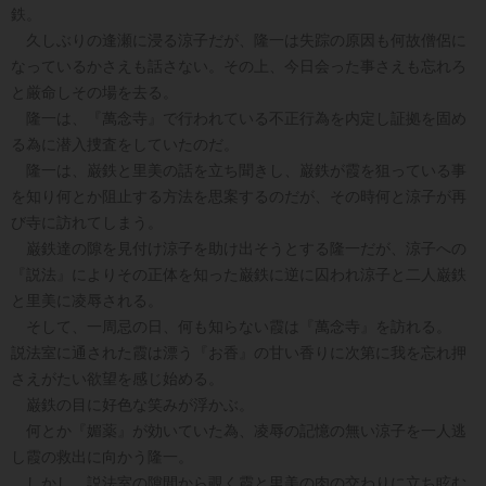
鉄。
久しぶりの逢瀬に浸る涼子だが、隆一は失踪の原因も何故僧侶に
なっているかさえも話さない。その上、今日会った事さえも忘れろ
と厳命しその場を去る。
隆一は、『萬念寺』で行われている不正行為を内定し証拠を固め
る為に潜入捜査をしていたのだ。
隆一は、巌鉄と里美の話を立ち聞きし、巌鉄が霞を狙っている事
を知り何とか阻止する方法を思案するのだが、その時何と涼子が再
び寺に訪れてしまう。
巌鉄達の隙を見付け涼子を助け出そうとする隆一だが、涼子への
『説法』によりその正体を知った巌鉄に逆に囚われ涼子と二人巌鉄
と里美に凌辱される。
そして、一周忌の日、何も知らない霞は『萬念寺』を訪れる。
説法室に通された霞は漂う『お香』の甘い香りに次第に我を忘れ押
さえがたい欲望を感じ始める。
巌鉄の目に好色な笑みが浮かぶ。
何とか『媚薬』が効いていた為、凌辱の記憶の無い涼子を一人逃
し霞の救出に向かう隆一。
しかし、説法室の隙間から覗く霞と里美の肉の交わりに立ち眩む