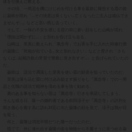
体を引換えに教える。
その頃、一周忌を機にけじめを付ける事を墓前に報告する霞の前
に巌鉄が現れ「…その決意は良くない…亡くなったご主人は成仏でき
ませんぞ…』などと言い残し去っていく。
そして、一抹の不安を感じる霞の前に蒼い顔をした山崎が現れ
「理由は聞かずに…」と別れを告げ立ち去る。
山崎は、里美に教えられ「萬念寺」でお香を手に入れた時修行僧
の巌隆に「死相が出ている…女と別れなさい」などと脅され「さも
なくば…結楯詐欺の常習で警察に突き出すぞ…」と告げられていたの
だ。
巌鉄は、説法で凋落した里美を使い霞の財産を狙っていたのだ。
里美は落ち込む霞に付け込み励ます振りをし『萬念寺』での一周
忌と住職の説法で精神を清める事を強く勧める。
裏のある事を知らない霞は『萬念寺』行きを承諾してしまう。
そんな或る日、隆一の婚約者である前田涼子が『萬念寺』の評判を
聞き傷心を癒す為に訪れ対応に出た巌隆の顔を見て、涼子は我が目
を疑う。
何と、巌隆は消息不明だつた隆一だったのだ。
慌てて、外に連れ出す巌隆の姿を物陰から不審そうに見つめる巌