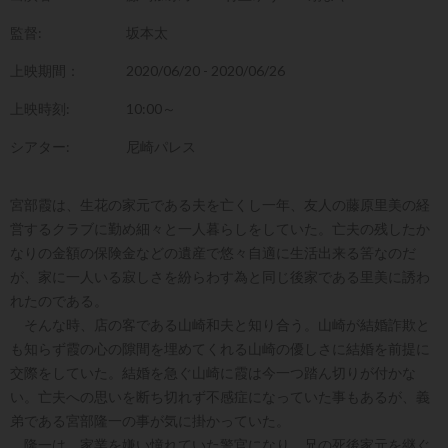
監督:
坂本太
上映期間：
2020/06/20 - 2020/06/26
上映時刻:
10:00～
シアター:
尼崎パレス
宮部霞は、生花の家元である夫を亡くし一年、友人の藤原里美の経
営するクラブに勤め細々と一人暮らしをしていた。亡夫の残したか
なりの金額の保険金などの遺産で悠々自適に生活出来る筈なのだ
が、家に一人いる寂しさを紛らわす為と同じ後家である里美に誘わ
れたのである。
そんな時、店の客である山崎和夫と知り合う。山崎が結婚詐欺と
も知らず霞の心の隙間を埋めてくれる山崎の優しさに結婚を前提に
交際をしていた。結婚を急ぐ山崎に霞は今一つ踏ん切りが付かな
い。亡夫への思いを断ち切れず不感症になっていた事もあるが、義
弟である宮部隆一の事が気に掛かっていた。
隆一は、家業を嫌い憧れていた警官になり、兄の死後家元を継ぐ