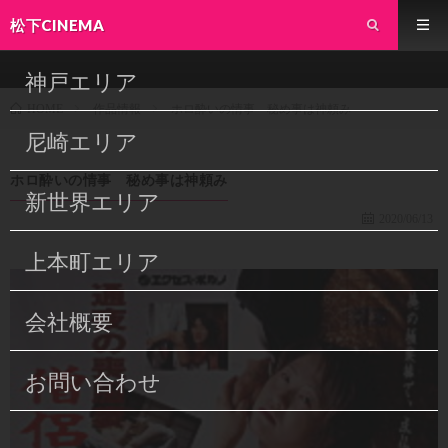
松下CINEMA
神戸エリア
作品情報
ホロ酔いの情事 秘め事は神頼み
HOME
尼崎エリア
ホロ酔いの情事 秘め事は神頼み
新世界エリア
2020/06/13
上本町エリア
会社概要
お問い合わせ