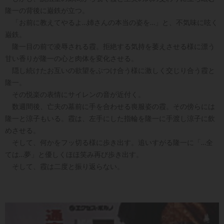
隆一の背後に巌鉄が立つ。
「お前に教えてやるよ…姉さんの本当の姿を…」と、不気味に呟く
巌鉄。
隆一目の前で凌辱される霞。拒絶する気持を萎えさせる様に漂う
甘い香りが隆一の心と肉体を変化させる。
隠し続けたお互いの欲望をぶつけ合う様に激しく交じり合う霞と
隆一。
その悦楽の表情にサイレンの音が近付く。
数週間後、亡夫の墓前に手を合わせる喪服姿の霞。その傍らには
隆一と涼子もいる。霞は、左手にした指輪を隆一に手渡し涼子に飲
めさせる。
そして、何かをフッ切る様に歩き出す。追いすがる隆一に「…全
ては…夢」と優しくほほ笑み再び歩き出す。
そして、霞は二度と振り返らない。