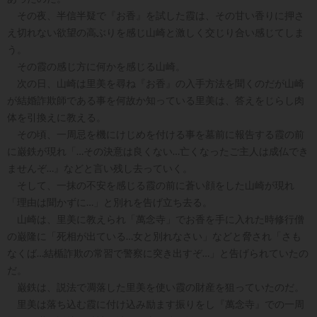
その夜、半信半疑で『お香』を試した霞は、その甘い香りに押さ
え切れない欲望の高ぶりを感じ山崎と激しく交じり合い感じてしま
う。
その霞の感じ方に何かを感じる山崎。
次の日、山崎は里美を尋ね『お香』の入手方法を聞くのだが山崎
が結婚詐欺師である事を何故か知っている里美は、答えをじらし肉
体を引換えに教える。
その頃、一周忌を機にけじめを付ける事を墓前に報告する霞の前
に巌鉄が現れ「…その決意は良くない…亡くなったご主人は成仏でき
ませんぞ…』などと言い残し去っていく。
そして、一抹の不安を感じる霞の前に蒼い顔をした山崎が現れ
「理由は聞かずに…」と別れを告げ立ち去る。
山崎は、里美に教えられ「萬念寺」でお香を手に入れた時修行僧
の巌隆に「死相が出ている…女と別れなさい」などと脅され「さも
なくば…結楯詐欺の常習で警察に突き出すぞ…」と告げられていたの
だ。
巌鉄は、説法で凋落した里美を使い霞の財産を狙っていたのだ。
里美は落ち込む霞に付け込み励ます振りをし『萬念寺』での一周