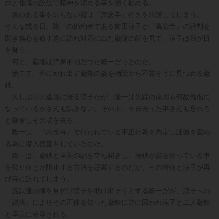
忌と住職の説法で精神を清める事を強く勧める。
裏のある事を知らない霞は『萬念寺』行きを承諾してしまう。
そんな或る日、隆一の婚約者である前田涼子が『萬念寺』の評判を
聞き傷心を癒す為に訪れ対応に出た巌隆の顔を見て、涼子は我が目
を疑う。
何と、巌隆は消息不明だつた隆一だったのだ。
慌てて、外に連れ出す巌隆の姿を物陰から不審そうに見つめる巌
鉄。
久しぶりの逢瀬に浸る涼子だが、隆一は失踪の原因も何故僧侶に
なっているかさえも話さない。その上、今日会った事さえも忘れろ
と厳命しその場を去る。
隆一は、『萬念寺』で行われている不正行為を内定し証拠を固め
る為に潜入捜査をしていたのだ。
隆一は、巌鉄と里美の話を立ち聞きし、巌鉄が霞を狙っている事
を知り何とか阻止する方法を思案するのだが、その時何と涼子が再
び寺に訪れてしまう。
巌鉄達の隙を見付け涼子を助け出そうとする隆一だが、涼子への
『説法』によりその正体を知った巌鉄に逆に囚われ涼子と二人巌鉄
と里美に凌辱される。