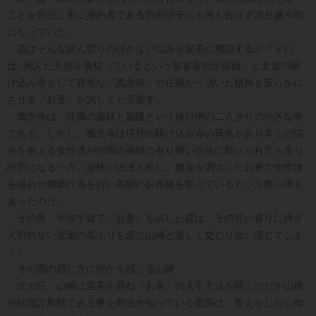
ことを拒否し更に婚約者である前田涼子にも何も告げず消息嫌不明
になっていた。
霞はそんな踏ん切りの付かない悩みを里美に相談するが『それ
は…死んだ旦那を裏切っているという被害妄想が原因」と女達の駆
け込み寺として有名な『萬念寺』の住職から頂いた精神を安らかに
させる『お香』を試してと手渡す。
萬念寺は、住職の巌鉄と巌隆という修行僧の二人きりの小さな寺
である。しかし、萬念寺は現代の駆け込み寺の異名があり多くの悩
みを抱える女性達が住職の巌鉄の有り難い説法に助けられ立ち直り
評判になる一方、巌鉄が説法と称し、媚薬を調合したお香で女性達
を惑わせ猥褻行為を行い高額のお布施を取っているという悪い噂も
あったのだ。
その夜、半信半疑で『お香』を試した霞は、その甘い香りに押さ
え切れない欲望の高ぶりを感じ山崎と激しく交じり合い感じてしま
う。
その霞の感じ方に何かを感じる山崎。
次の日、山崎は里美を尋ね『お香』の入手方法を聞くのだが山崎
が結婚詐欺師である事を何故か知っている里美は、答えをじらし肉