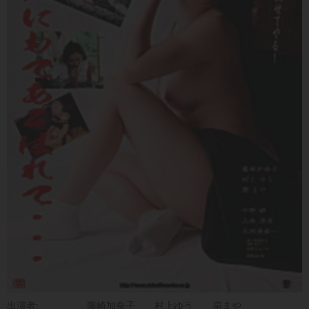
出演者:
藤崎加奈子
村上ゆう
扇まや