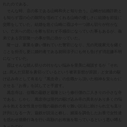
れたのである。
そんな時、店の客である山崎和夫と知り合う。山崎が結婚詐欺と
も知らず霞の心の隙間を埋めてくれる山崎の優しさに結婚を前提に
交際をしていた。結婚を急ぐ山崎に霞は今一つ踏ん切りが付かな
い。亡夫への思いを断ち切れず不感症になっていた事もあるが、義
弟である宮部隆一の事が気に掛かっていた。
隆一は、家業を嫌い憧れていた警官になり、兄の死後家元を継ぐ
ことを拒否し更に婚約者である前田涼子にも何も告げず消息嫌不明
になっていた。
霞はそんな踏ん切りの付かない悩みを里美に相談するが『それ
は…死んだ旦那を裏切っているという被害妄想が原因」と女達の駆
け込み寺として有名な『萬念寺』の住職から頂いた精神を安らかに
させる『お香』を試してと手渡す。
萬念寺は、住職の巌鉄と巌隆という修行僧の二人きりの小さな寺
である。しかし、萬念寺は現代の駆け込み寺の異名があり多くの悩
みを抱える女性達が住職の巌鉄の有り難い説法に助けられ立ち直り
評判になる一方、巌鉄が説法と称し、媚薬を調合したお香で女性達
を惑わせ猥褻行為を行い高額のお布施を取っているという悪い噂も
あったのだ。