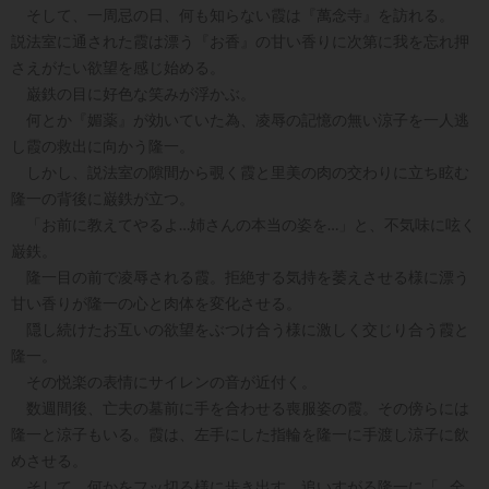
そして、一周忌の日、何も知らない霞は『萬念寺』を訪れる。
説法室に通された霞は漂う『お香』の甘い香りに次第に我を忘れ押
さえがたい欲望を感じ始める。
巌鉄の目に好色な笑みが浮かぶ。
何とか『媚薬』が効いていた為、凌辱の記憶の無い涼子を一人逃
し霞の救出に向かう隆一。
しかし、説法室の隙間から覗く霞と里美の肉の交わりに立ち眩む
隆一の背後に巌鉄が立つ。
「お前に教えてやるよ…姉さんの本当の姿を…」と、不気味に呟く
巌鉄。
隆一目の前で凌辱される霞。拒絶する気持を萎えさせる様に漂う
甘い香りが隆一の心と肉体を変化させる。
隠し続けたお互いの欲望をぶつけ合う様に激しく交じり合う霞と
隆一。
その悦楽の表情にサイレンの音が近付く。
数週間後、亡夫の墓前に手を合わせる喪服姿の霞。その傍らには
隆一と涼子もいる。霞は、左手にした指輪を隆一に手渡し涼子に飲
めさせる。
そして、何かをフッ切る様に歩き出す。追いすがる隆一に「…全