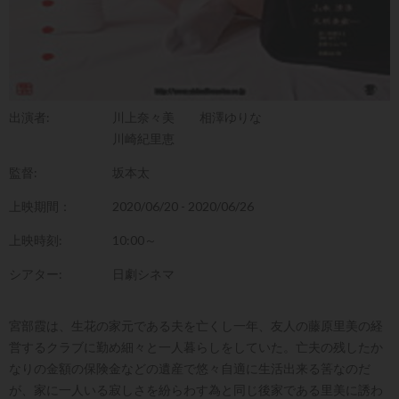
出演者:
川上奈々美
相澤ゆりな
川崎紀里恵
監督:
坂本太
上映期間：
2020/06/20 - 2020/06/26
上映時刻:
10:00～
シアター:
日劇シネマ
宮部霞は、生花の家元である夫を亡くし一年、友人の藤原里美の経
営するクラブに勤め細々と一人暮らしをしていた。亡夫の残したか
なりの金額の保険金などの遺産で悠々自適に生活出来る筈なのだ
が、家に一人いる寂しさを紛らわす為と同じ後家である里美に誘わ