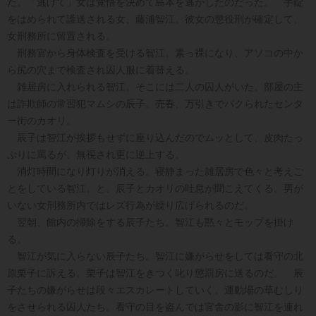
た。「逃げて」女は覚悟を決めて島本を逃がしたのだった。 手錠
をはめられて護送される女、藤浦智江。彼女の懲役刑が確定して、
女刑務所に留置される。
刑務官から身体検査を受ける智江。素っ裸になり、アソコの中か
ら尻の穴まで検査され囚人服に着替える。
雑居房に入れられる智江。そこには二人の囚人がいた。部屋の主
は詐欺師の常習犯マムシの辰子。売春、万引きでパクられたセンタ
ー街のカオリ。
辰子は智江が挨拶もせずに座り込んだのでムッとして、皮肉たっ
ぷりに罵るが、無視され更に逆上する。
消灯時間になり灯りが消える。寝静まった雑居房で色々と考えご
とをしている智江。と、辰子とカオリの吐息が聞こえてくる。男が
いない女刑務所内ではレズ行為が繰り広げられるのだ。
翌朝、館内の掃除をする辰子たち。智江も黙々とモップを掛け
る。
智江が気に入らない辰子たち。智江に嫌がらせをしては看守の北
原栗子に訴える。栗子は智江をきつく叱り懲罰房に送るのだ。 辰
子たちの嫌がらせは段々エスカレートしていく。運動場の草むしり
をさせられる囚人たち。看守の目を盗んでは官舎の影に智江を連れ