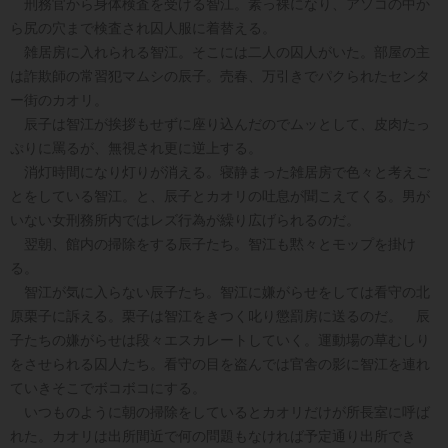
刑務官から身体検査を受ける智江。素っ裸になり、アソコの中か
ら尻の穴まで検査され囚人服に着替える。
雑居房に入れられる智江。そこには二人の囚人がいた。部屋の主
は詐欺師の常習犯マムシの辰子。売春、万引きでパクられたセンタ
ー街のカオリ。
辰子は智江が挨拶もせずに座り込んだのでムッとして、皮肉たっ
ぷりに罵るが、無視され更に逆上する。
消灯時間になり灯りが消える。寝静まった雑居房で色々と考えご
とをしている智江。と、辰子とカオリの吐息が聞こえてくる。男が
いない女刑務所内ではレズ行為が繰り広げられるのだ。
翌朝、館内の掃除をする辰子たち。智江も黙々とモップを掛け
る。
智江が気に入らない辰子たち。智江に嫌がらせをしては看守の北
原栗子に訴える。栗子は智江をきつく叱り懲罰房に送るのだ。 辰
子たちの嫌がらせは段々エスカレートしていく。運動場の草むしり
をさせられる囚人たち。看守の目を盗んでは官舎の影に智江を連れ
ていきそこでボコボコにする。
いつものように朝の掃除をしているとカオリだけが所長室に呼ば
れた。カオリは出所間近で何の問題もなければ予定通り出所でき