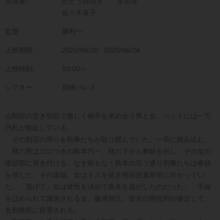
出演者:
かとうみゆき
里見瑶
佐々木基子
監督:
勝利一
上映期間：
2020/06/20 - 2020/06/26
上映時刻:
10:00～
シアター:
尼崎パレス
山間部の空き別荘で激しく相手を求め合う男と女。ベッドには一万
円札が散乱している。
その別荘の周りを刑事たちが取り囲んでいた。一斉に踏み込む。
裸の男はゴロつきの島本巧一。枕の下から拳銃を出し、その女の
後頭部に突き付ける。なす術もなく島本の言う通り刑事たちは拳銃
を放した。その途端、女はドスを抜き明石巡査部長に向かってい
た。「逃げて」女は覚悟を決めて島本を逃がしたのだった。 手錠
をはめられて護送される女、藤浦智江。彼女の懲役刑が確定して、
女刑務所に留置される。