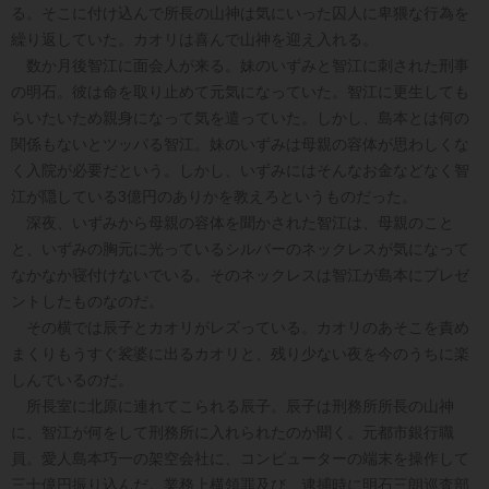
る。そこに付け込んで所長の山神は気にいった囚人に卑猥な行為を
繰り返していた。カオリは喜んで山神を迎え入れる。
数か月後智江に面会人が来る。妹のいずみと智江に刺された刑事
の明石。彼は命を取り止めて元気になっていた。智江に更生しても
らいたいため親身になって気を遣っていた。しかし、島本とは何の
関係もないとツッパる智江。妹のいずみは母親の容体が思わしくな
く入院が必要だという。しかし、いずみにはそんなお金などなく智
江が隠している3億円のありかを教えろというものだった。
深夜、いずみから母親の容体を聞かされた智江は、母親のこと
と、いずみの胸元に光っているシルバーのネックレスが気になって
なかなか寝付けないでいる。そのネックレスは智江が島本にプレゼ
ントしたものなのだ。
その横では辰子とカオリがレズっている。カオリのあそこを責め
まくりもうすぐ裟婆に出るカオリと、残り少ない夜を今のうちに楽
しんでいるのだ。
所長室に北原に連れてこられる辰子。辰子は刑務所所長の山神
に、智江が何をして刑務所に入れられたのか聞く。元都市銀行職
員。愛人島本巧一の架空会社に、コンピューターの端末を操作して
三十億円振り込んだ。業務上横領罪及び、逮捕時に明石三朗巡査部