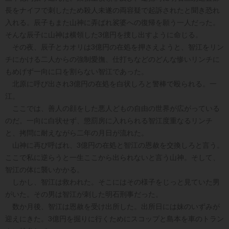
長をナイフで刺したため殺人未遂の両容疑で起訴されたと聞き恐れ
入れる。辰子もまた山神に弄ばれ裟婆への復帰を願う一人だった。
そんな辰子に山神は横領した3億円を捜し出すように命じる。
その夜、辰子とカオリは3億円の在処を押さえようと、智江をリン
チにかける二人からの強制愛撫、仕打ちなどのどんな惨いリンチに
もめげず一向に口を割らない智江であった。
北原に呼び出され3億円の在処を白状しろと警棒で殴られる。一
江。
ここでは、善人の顔をした悪人どもの自由の世界が広がっている
のだ。一向に白状せず、懲罰房に入れられる智江度重なるリンチ
と、拷問に耐えながら二年の月日が流れた。
山神に再び呼ばれ、3億円の在処と智江の恩赦を交換しろと言う。
ここで私に逆らうと一生ここから出られないと言う山神。そして、
智江の体に襲いかかる。
しかし、智江は救われた。そこにはその様子をじっと見ていた男
がいた。その男は智江が刺した明石刑事だった。
数か月後、智江は恩赦を受け出所した。出所日には妹のいずみが
迎えにきた。3億円を掘りに行くためにスコップと島本を車のトラン