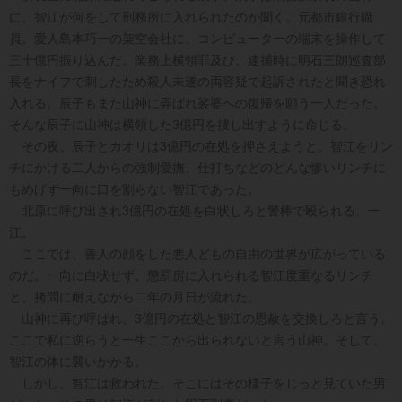
に、智江が何をして刑務所に入れられたのか聞く。元都市銀行職
員。愛人島本巧一の架空会社に、コンピューターの端末を操作して
三十億円振り込んだ。業務上横領罪及び、逮捕時に明石三朗巡査部
長をナイフで刺したため殺人未遂の両容疑で起訴されたと聞き恐れ
入れる。辰子もまた山神に弄ばれ裟婆への復帰を願う一人だった。
そんな辰子に山神は横領した3億円を捜し出すように命じる。
その夜、辰子とカオリは3億円の在処を押さえようと、智江をリン
チにかける二人からの強制愛撫、仕打ちなどのどんな惨いリンチに
もめげず一向に口を割らない智江であった。
北原に呼び出され3億円の在処を白状しろと警棒で殴られる。一
江。
ここでは、善人の顔をした悪人どもの自由の世界が広がっている
のだ。一向に白状せず、懲罰房に入れられる智江度重なるリンチ
と、拷問に耐えながら二年の月日が流れた。
山神に再び呼ばれ、3億円の在処と智江の恩赦を交換しろと言う。
ここで私に逆らうと一生ここから出られないと言う山神。そして、
智江の体に襲いかかる。
しかし、智江は救われた。そこにはその様子をじっと見ていた男