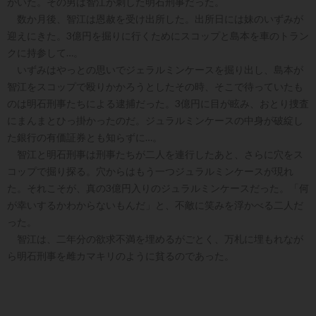
がいた。その男は智江が刺した明石刑事だった。
数か月後、智江は恩赦を受け出所した。出所日には妹のいずみが
迎えにきた。3億円を掘りに行くためにスコップと島本を車のトラン
クに持参して…。
いずみはやっとの思いでジェラルミンケースを掘り出し、島本が
智江をスコップで殴りかかろうとしたその時、そこで待っていたも
のは明石刑事たちによる逮捕だった。3億円に目が眩み、おとり捜査
にまんまとひっ掛かったのだ。ジュラルミンケースの中身が破綻し
た銀行の有価証券とも知らずに…。
智江と明石刑事は刑事たちが二人を連行したあと、さらに穴をス
コップで掘り探る。穴からはもう一つジュラルミンケースが現れ
た。それこそが、真の3億円入りのジュラルミンケースだった。「何
が幸いするかわからないもんだ」と、不敵に笑みを浮かべる二人だ
った。
智江は、二年分の欲求不満を埋めるがごとく、万札に埋もれなが
ら明石刑事を雌カマキリのように貧るのであった。