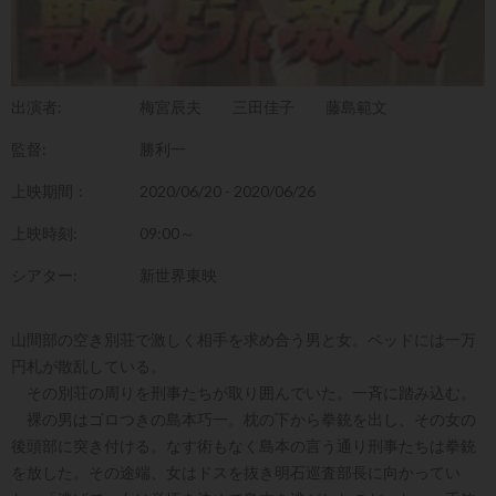
出演者:
梅宮辰夫
三田佳子
藤島範文
監督:
勝利一
上映期間：
2020/06/20 - 2020/06/26
上映時刻:
09:00～
シアター:
新世界東映
山間部の空き別荘で激しく相手を求め合う男と女。ベッドには一万
円札が散乱している。
その別荘の周りを刑事たちが取り囲んでいた。一斉に踏み込む。
裸の男はゴロつきの島本巧一。枕の下から拳銃を出し、その女の
後頭部に突き付ける。なす術もなく島本の言う通り刑事たちは拳銃
を放した。その途端、女はドスを抜き明石巡査部長に向かってい