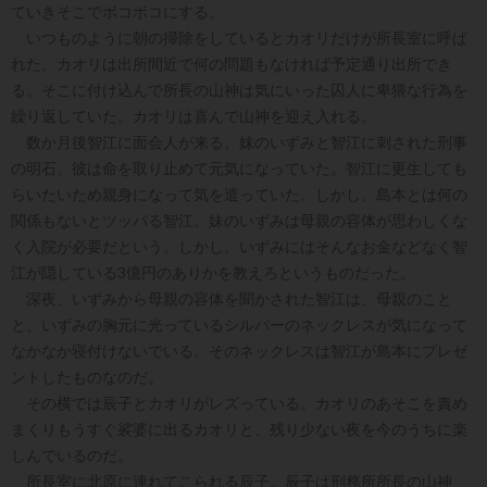
ていきそこでボコボコにする。
いつものように朝の掃除をしているとカオリだけが所長室に呼ば
れた。カオリは出所間近で何の問題もなければ予定通り出所でき
る。そこに付け込んで所長の山神は気にいった囚人に卑猥な行為を
繰り返していた。カオリは喜んで山神を迎え入れる。
数か月後智江に面会人が来る。妹のいずみと智江に刺された刑事
の明石。彼は命を取り止めて元気になっていた。智江に更生しても
らいたいため親身になって気を遣っていた。しかし、島本とは何の
関係もないとツッパる智江。妹のいずみは母親の容体が思わしくな
く入院が必要だという。しかし、いずみにはそんなお金などなく智
江が隠している3億円のありかを教えろというものだった。
深夜、いずみから母親の容体を聞かされた智江は、母親のこと
と、いずみの胸元に光っているシルバーのネックレスが気になって
なかなか寝付けないでいる。そのネックレスは智江が島本にプレゼ
ントしたものなのだ。
その横では辰子とカオリがレズっている。カオリのあそこを責め
まくりもうすぐ裟婆に出るカオリと、残り少ない夜を今のうちに楽
しんでいるのだ。
所長室に北原に連れてこられる辰子。辰子は刑務所所長の山神