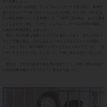
クに持参して…。
いずみはやっとの思いでジェラルミンケースを掘り出し、島本が
智江をスコップで殴りかかろうとしたその時、そこで待っていたも
のは明石刑事たちによる逮捕だった。3億円に目が眩み、おとり捜査
にまんまとひっ掛かったのだ。ジュラルミンケースの中身が破綻し
た銀行の有価証券とも知らずに…。
智江と明石刑事は刑事たちが二人を連行したあと、さらに穴をス
コップで掘り探る。穴からはもう一つジュラルミンケースが現れ
た。それこそが、真の3億円入りのジュラルミンケースだった。「何
が幸いするかわからないもんだ」と、不敵に笑みを浮かべる二人だ
った。
智江は、二年分の欲求不満を埋めるがごとく、万札に埋もれなが
ら明石刑事を雌カマキリのように貧るのであった。