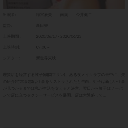
出演者:
梅宮辰夫
南廣
今井健二
監督:
新田栄
上映期間：
2020/06/17 - 2020/06/23
上映時刻:
09:00～
シアター:
新世界東映
理髪店を経営する虹子(朝岡マリン)。ある夜メイクラブの最中に、夫
の研介(竹本泰志)は仕事をリストラされたと告白。虹子は新しい仕事
が見つかるまでは私が生活を支えると決意。翌日から虹子はノーパ
ンで店に立つセクシーサービスを展開。店は大繁盛して…