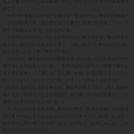
応じて逝ったのだ。私は罪深い女だ。でもどうしてもそれを我慢で
きない…」
火照った身体にシャワーを浴びる。なまめかしい美佐代の身体。
古山の部屋の前。美佐代がやって来て、部屋の中を覗く。ベッド
の中で寝息を立てている古山がいる。
美佐代が忍び込み、ベッドの中の古山に抱きすがる。驚き目覚め
る古山。抱きすがる美佐代を見て「…は、はい、ご奉仕させていた
だきます。」と丁寧に美佐代を抱く。
朝日の中、寝不足の古山が朝食を摂っている。そばで美佐代が甲
斐甲斐しく世話をしている。「今日のお帰りは？」「残業で遅くな
ると思います。」「感心ね。よく働くわね。社長に良く言っとく
わ。」「はい、ありがとうございます。」と頭を下げる古山だ。
出社する古山を見送る美佐代。美佐代の声で「他人は私に再婚を
進めるが、私は今のままで満足だ。夫の残してくれた財産と、この
寮母の仕事が気に入っている。」
片づけものをする美佐代。美佐代の声で「再婚すれば、この寮母
の仕事をやめなくてはならない。この仕事をしていれば、私は思い
のままで、若い男に不自由しない。なぜなら、社員はみんな、この
私には逆らえないからだ。」