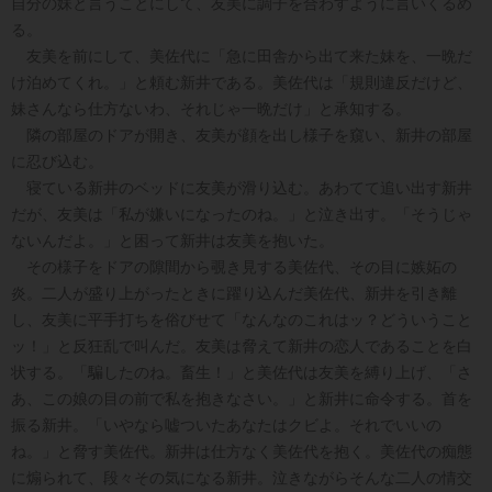
自分の妹と言うことにして、友美に調子を合わすように言いくるめ
る。
友美を前にして、美佐代に「急に田舎から出て来た妹を、一晩だ
け泊めてくれ。」と頼む新井である。美佐代は「規則違反だけど、
妹さんなら仕方ないわ、それじゃ一晩だけ」と承知する。
隣の部屋のドアが開き、友美が顔を出し様子を窺い、新井の部屋
に忍び込む。
寝ている新井のベッドに友美が滑り込む。あわてて追い出す新井
だが、友美は「私が嫌いになったのね。」と泣き出す。「そうじゃ
ないんだよ。」と困って新井は友美を抱いた。
その様子をドアの隙間から覗き見する美佐代、その目に嫉妬の
炎。二人が盛り上がったときに躍り込んだ美佐代、新井を引き離
し、友美に平手打ちを俗びせて「なんなのこれはッ？どういうこと
ッ！」と反狂乱で叫んだ。友美は脅えて新井の恋人であることを白
状する。「騙したのね。畜生！」と美佐代は友美を縛り上げ、「さ
あ、この娘の目の前で私を抱きなさい。」と新井に命令する。首を
振る新井。「いやなら嘘ついたあなたはクビよ。それでいいの
ね。」と脅す美佐代。新井は仕方なく美佐代を抱く。美佐代の痴態
に煽られて、段々その気になる新井。泣きながらそんな二人の情交