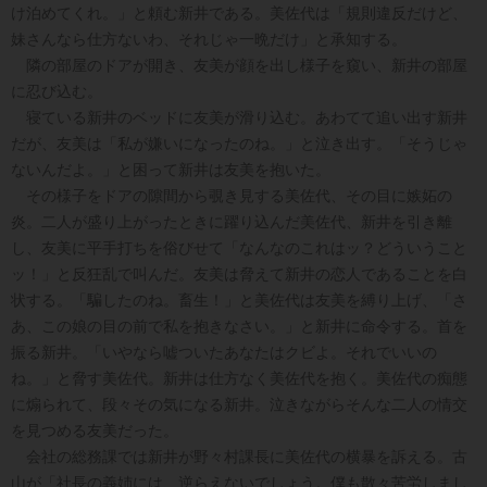
け泊めてくれ。」と頼む新井である。美佐代は「規則違反だけど、
妹さんなら仕方ないわ、それじゃ一晩だけ」と承知する。
隣の部屋のドアが開き、友美が顔を出し様子を窺い、新井の部屋
に忍び込む。
寝ている新井のベッドに友美が滑り込む。あわてて追い出す新井
だが、友美は「私が嫌いになったのね。」と泣き出す。「そうじゃ
ないんだよ。」と困って新井は友美を抱いた。
その様子をドアの隙間から覗き見する美佐代、その目に嫉妬の
炎。二人が盛り上がったときに躍り込んだ美佐代、新井を引き離
し、友美に平手打ちを俗びせて「なんなのこれはッ？どういうこと
ッ！」と反狂乱で叫んだ。友美は脅えて新井の恋人であることを白
状する。「騙したのね。畜生！」と美佐代は友美を縛り上げ、「さ
あ、この娘の目の前で私を抱きなさい。」と新井に命令する。首を
振る新井。「いやなら嘘ついたあなたはクビよ。それでいいの
ね。」と脅す美佐代。新井は仕方なく美佐代を抱く。美佐代の痴態
に煽られて、段々その気になる新井。泣きながらそんな二人の情交
を見つめる友美だった。
会社の総務課では新井が野々村課長に美佐代の横暴を訴える。古
山が「社長の義姉には、逆らえないでしょう。僕も散々苦労しまし