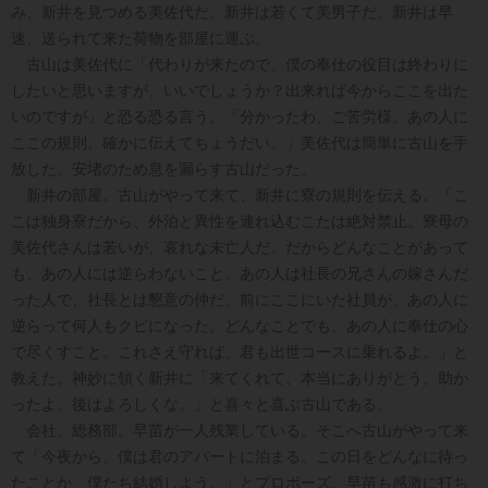
み、新井を見つめる美佐代だ。新井は若くて美男子だ。新井は早
速、送られて来た荷物を部屋に運ぶ。
古山は美佐代に「代わりが来たので、僕の奉仕の役目は終わりに
したいと思いますが、いいでしょうか？出来れば今からここを出た
いのですが」と恐る恐る言う。「分かったわ、ご苦労様。あの人に
ここの規則、確かに伝えてちょうだい。」美佐代は簡単に古山を手
放した。安堵のため息を漏らす古山だった。
新井の部屋。古山がやって来て、新井に寮の規則を伝える。「こ
こは独身寮だから、外泊と異性を連れ込むこたは絶対禁止。寮母の
美佐代さんは若いが、哀れな未亡人だ。だからどんなことがあって
も、あの人には逆らわないこと。あの人は社長の兄さんの嫁さんだ
った人で、社長とは懇意の仲だ。前にここにいた社員が、あの人に
逆らって何人もクビになった。どんなことでも、あの人に奉仕の心
で尽くすこと。これさえ守れば、君も出世コースに乗れるよ。」と
教えた。神妙に領く新井に「来てくれて、本当にありがとう。助か
ったよ。後はよろしくな。」と喜々と喜ぶ古山である。
会社、総務部。早苗が一人残業している。そこへ古山がやって来
て「今夜から、僕は君のアパートに泊まる。この日をどんなに待っ
たことか、僕たち結婚しよう。」とプロポーズ。早苗も感激に打ち