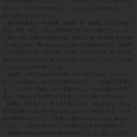
の仕事をやめなくてはならない。この仕事をしていれば、私は思い
のままで、若い男に不自由しない。なぜなら、社員はみんな、この
私には逆らえないからだ。」
都心の町並みと「平成商事」の建物。同、総務部。古山と同僚の
恋人・早苗（25）、それに課長の野々村（40）が働いている。そこ
へ新井（26）が着任の挨拶に来る。新井は今朝、名古屋支店から東
京に着いたのだ。野々村はみんなに新入りの新井を紹介し、独身寮
に入る手配をする。それを聞いて歓喜に震える古山だ。野々村に社
長から呼び出しがあり、野々村は心配そうに出ていった。この会社
でもリストラの嵐が吹いている。
給湯室。お茶を入れる早苗の所へやって来た古山が「おいおい、
やっとあの寮から、あの女から逃げ出せるよ。」と感激に打ち震え
る。「よく今まで我慢したわ。立派だわ。」と古山を慰める早苗で
ある。早苗は今日も残業をすると言う。それを聞いて領く古山。
総務部。肩を落とした野々村が帰って来て、頭を抱える。それを
見て訳を聞く古山。野々村は社長からリストラ宣告を受け、三ヵ月
後に解雇されると言う。「女房には逃げられるし、ほんと俺はつい
てない。」とぼやく野々村だ。気の毒そうに見つめる課員たち。
独身寮では古山が美佐代に新井を紹介している。優しくほほ笑