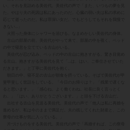
い、それを見詰める美佐代。美佐代の声で「また、いつもの夢を見
た。やはり夫の死因は私にあったのだ。心臓の弱い夫は私の求めに
応じて逝ったのだ。私は罪深い女だ。でもどうしてもそれを我慢で
きない…」
火照った身体にシャワーを浴びる。なまめかしい美佐代の身体。
古山の部屋の前。美佐代がやって来て、部屋の中を覗く。ベッド
の中で寝息を立てている古山がいる。
美佐代が忍び込み、ベッドの中の古山に抱きすがる。驚き目覚め
る古山。抱きすがる美佐代を見て「…は、はい、ご奉仕させていた
だきます。」と丁寧に美佐代を抱く。
朝日の中、寝不足の古山が朝食を摂っている。そばで美佐代が甲
斐甲斐しく世話をしている。「今日のお帰りは？」「残業で遅くな
ると思います。」「感心ね。よく働くわね。社長に良く言っとく
わ。」「はい、ありがとうございます。」と頭を下げる古山だ。
出社する古山を見送る美佐代。美佐代の声で「他人は私に再婚を
進めるが、私は今のままで満足だ。夫の残してくれた財産と、この
寮母の仕事が気に入っている。」
片づけものをする美佐代。美佐代の声で「再婚すれば、この寮母