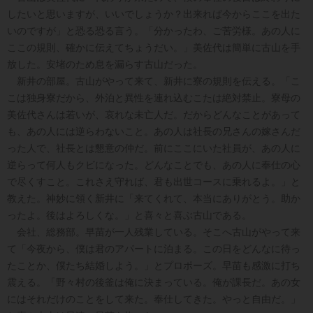
したいと思いますが、いいでしょうか？出来れば今からここを出た
いのですが」と恐る恐る言う。「分かったわ、ご苦労様。あの人に
ここの規則、確かに伝えてちょうだい。」美佐代は簡単に古山を手
放した。安堵のため息を漏らす古山だった。
新井の部屋。古山がやって来て、新井に寮の規則を伝える。「こ
こは独身寮だから、外泊と異性を連れ込むこたは絶対禁止。寮母の
美佐代さんは若いが、哀れな未亡人だ。だからどんなことがあって
も、あの人には逆らわないこと。あの人は社長の兄さんの嫁さんだ
った人で、社長とは懇意の仲だ。前にここにいた社員が、あの人に
逆らって何人もクビになった。どんなことでも、あの人に奉仕の心
で尽くすこと。これさえ守れば、君も出世コースに乗れるよ。」と
教えた。神妙に領く新井に「来てくれて、本当にありがとう。助か
ったよ。後はよろしくな。」と喜々と喜ぶ古山である。
会社、総務部。早苗が一人残業している。そこへ古山がやって来
て「今夜から、僕は君のアパートに泊まる。この日をどんなに待っ
たことか、僕たち結婚しよう。」とプロポーズ。早苗も感激に打ち
震える。「野々村の後釜は俺に決まっている。俺が課長だ。あの女
にはそれだけのことをして来た。奉仕してきた。やっと自由だ。」