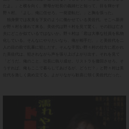
たよ。」と横を向く。寮母が社長の義姉だと知って、目を輝かす
野々村。「よし、俺に任せろ。一発逆転だ。」と胸を張った。
独身寮では友美を下女のように働かせている美佐代。そこへ新井
が野々村を連れて来る。美佐代は野々村を見て驚く。その顔は亡き
夫にどこか似ているではないか。野々村は「君は大事な社員を私物
化している。そんなにやりたいなら、俺が相手だ。」と美佐代を二
人の目の前で乱暴に犯しだす。そんな手荒い野々村の仕方に惹かれ
た美佐代は、犯されながら声を張り上げよがり出す。それを見て
「どうだ、俺のこと、社長に執り成せ。リストラを撤回させろ。そ
うすれば、俺もここで暮らしてあげるが、どうだ？」と野々村は美
佐代を激しく責め立てる。よがりながら歓喜に領く美佐代だった。