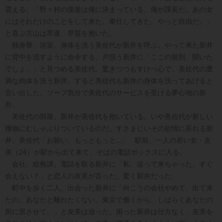
震える。「野々村の後釜は俺に決まっている。俺が課長だ。あの女
にはそれだけのことをして来た。奉仕してきた。やっと自由だ。」
と喜ぶ古山は早速、早苗を抱いた。
独身寮、浴室。身体を洗う美佐代が新井を呼ぶ。やって来た新井
に背中を流すように命令する。戸惑う新井に「ここの規則、聞いた
でしょ。」と見つめる美佐代。驚きつつもすけべ心で、美佐代の豊
満な肉体を洗う新井。すると美佐代も新井の身体を洗ってあげると
言い出した。ソープ気分で美佐代のサービスを受ける夢心地の新
井。
美佐代の部屋。新井が美佐代を抱いている。いや美佐代が新しい
獲物にむしゃぶりついているのだ。すさまじいその欲情に呆れる新
井。美佐代「お願い。もっともっと…」 駅前。一人の若い女・友
美（24）が駅から出て来て、そばの電話ボックスに入る。
会社、総務課。電話を取る新井に「私、追って来ちゃった。すぐ
会えない？」と恋人の友美が言った。驚く新井だった。
町中を歩く二人。出会った新井に「向こうの会社やめて、出て来
たの。あなたと離れたくない。東京で働くから、しばらくあなたの
所に居させて。」と友美は迫った。困った新井は仕方なく、友美を