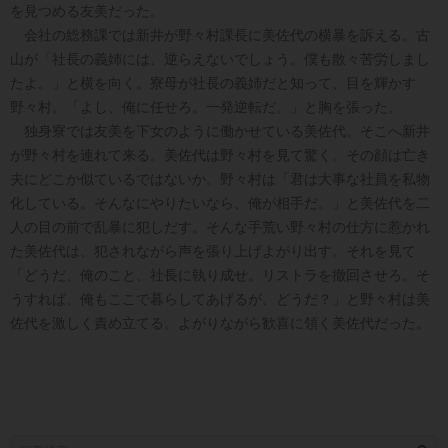
を見つめる友美だった。
会社の総務課では新井が野々村課長に美佐代の横暴を訴える。古
山が「社長の義姉には、逆らえないでしょう。僕も散々苦労しまし
たよ。」と横を向く。寮母が社長の義姉だと知って、目を輝かす
野々村。「よし、俺に任せろ。一発逆転だ。」と胸を張った。
独身寮では友美を下女のように働かせている美佐代。そこへ新井
が野々村を連れて来る。美佐代は野々村を見て驚く。その顔は亡き
夫にどこか似ているではないか。野々村は「君は大事な社員を私物
化している。そんなにやりたいなら、俺が相手だ。」と美佐代を二
人の目の前で乱暴に犯しだす。そんな手荒い野々村の仕方に惹かれ
た美佐代は、犯されながら声を張り上げよがり出す。それを見て
「どうだ、俺のこと、社長に執り成せ。リストラを撤回させろ。そ
うすれば、俺もここで暮らしてあげるが、どうだ？」と野々村は美
佐代を激しく責め立てる。よがりながら歓喜に領く美佐代だった。