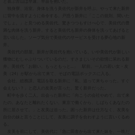
と喜ぶ古山は早速、早苗を抱いた。
独身寮、浴室。身体を洗う美佐代が新井を呼ぶ。やって来た新井
に背中を流すように命令する。戸惑う新井に「ここの規則、聞いた
でしょ。」と見つめる美佐代。驚きつつもすけべ心で、美佐代の豊
満な肉体を洗う新井。すると美佐代も新井の身体を洗ってあげると
言い出した。ソープ気分で美佐代のサービスを受ける夢心地の新
井。
美佐代の部屋。新井が美佐代を抱いている。いや美佐代が新しい
獲物にむしゃぶりついているのだ。すさまじいその欲情に呆れる新
井。美佐代「お願い。もっともっと…」 駅前。一人の若い女・友
美（24）が駅から出て来て、そばの電話ボックスに入る。
会社、総務課。電話を取る新井に「私、追って来ちゃった。すぐ
会えない？」と恋人の友美が言った。驚く新井だった。
町中を歩く二人。出会った新井に「向こうの会社やめて、出て来
たの。あなたと離れたくない。東京で働くから、しばらくあなたの
所に居させて。」と友美は迫った。困った新井は仕方なく、友美を
自分の妹と言うことにして、友美に調子を合わすように言いくるめ
る。
友美を前にして、美佐代に「急に田舎から出て来た妹を、一晩だ