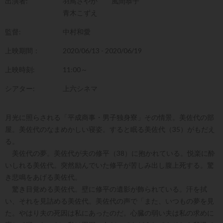
出演者:
羽鳥さやか
風間恭子
青木こずえ
監督:
中村和愛
上映期間：
2020/06/13 - 2020/06/19
上映時刻:
11:00～
シアター:
上六シネマ
月光に照らされる「平成商事・男子独身寮」その情景。美佐代の部
屋。美佐代のなまめかしい寝姿。すると眠る美佐代（35）がもだえ
る。
美佐代の夢。美佐代が夫の修平（38）に抱かれている。悦楽に酔
いしれる美佐代。突然励んでいた修平が苦しみ出し腹上死する。驚
き悲鳴をあげる美佐代。
驚き目覚める美佐代。壁に修平の遺影が飾られている。汗を拭
い、それを見詰める美佐代。美佐代の声で「また、いつもの夢を見
た。やはり夫の死因は私にあったのだ。心臓の弱い夫は私の求めに