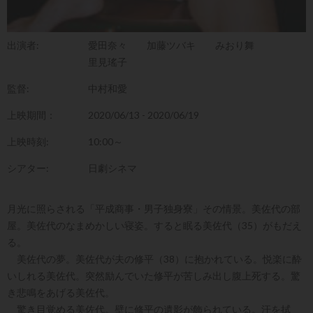
出演者:
愛田奈々
加藤ツバキ
みおり舞
里見瑤子
監督:
中村和愛
上映期間：
2020/06/13 - 2020/06/19
上映時刻:
10:00～
シアター:
日劇シネマ
月光に照らされる「平成商事・男子独身寮」その情景。美佐代の部
屋。美佐代のなまめかしい寝姿。すると眠る美佐代（35）がもだえ
る。
美佐代の夢。美佐代が夫の修平（38）に抱かれている。悦楽に酔
いしれる美佐代。突然励んでいた修平が苦しみ出し腹上死する。驚
き悲鳴をあげる美佐代。
驚き目覚める美佐代。壁に修平の遺影が飾られている。汗を拭