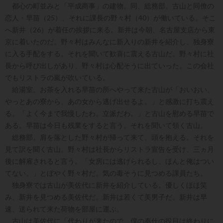
都心の町並みと「平成商事」の建物。同、総務部。古山と同僚の
恋人・早苗（25）、それに課長の野々村（40）が働いている。そこ
へ新井（26）が着任の挨拶に来る。新井は今朝、名古屋支店から東
京に着いたのだ。野々村はみんなに新入りの新井を紹介し、独身寮
に入る手配をする。それを聞いて歓喜に震える古山だ。野々村に社
長から呼び出しがあり、野々村は心配そうに出ていった。この会社
でもリストラの嵐が吹いている。
給湯室。お茶を入れる早苗の所へやって来た古山が「おいおい、
やっとあの寮から、あの女から逃げ出せるよ。」と感激に打ち震え
る。「よく今まで我慢したわ。立派だわ。」と古山を慰める早苗で
ある。早苗は今日も残業をすると言う。それを聞いて領く古山。
総務部。肩を落とした野々村が帰って来て、頭を抱える。それを
見て訳を聞く古山。野々村は社長からリストラ宣告を受け、三ヵ月
後に解雇されると言う。「女房には逃げられるし、ほんと俺はつい
てない。」とぼやく野々村だ。気の毒そうに見つめる課員たち。
独身寮では古山が美佐代に新井を紹介している。優しくほほ笑
み、新井を見つめる美佐代だ。新井は若くて美男子だ。新井は早
速、送られて来た荷物を部屋に運ぶ。
古山は美佐代に「代わりが来たので、僕の奉仕の役目は終わりに