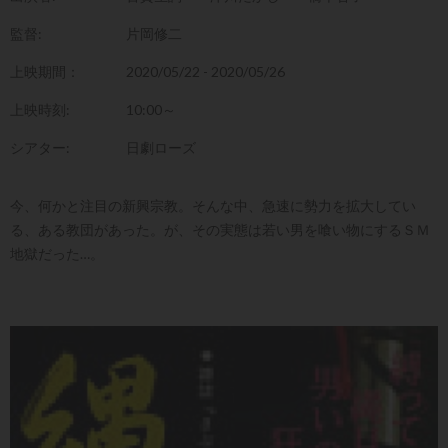
監督:
片岡修二
上映期間：
2020/05/22 - 2020/05/26
上映時刻:
10:00～
シアター:
日劇ローズ
今、何かと注目の新興宗教。そんな中、急速に勢力を拡大してい
る、ある教団があった。が、その実態は若い男を喰い物にするＳＭ
地獄だった…。