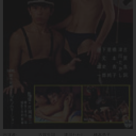
出演者:
古賀生詞
津川たかし
橋本杏子