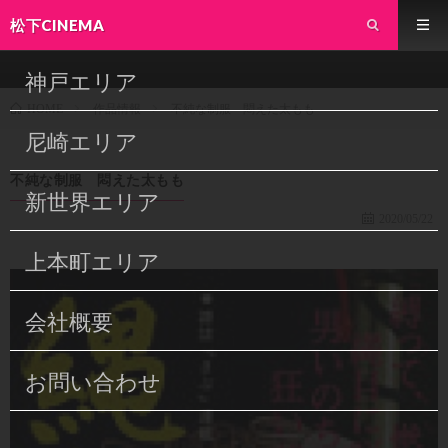
松下CINEMA
神戸エリア
作品情報
不純な制服 悶えた太もも
HOME
尼崎エリア
不純な制服 悶えた太もも
新世界エリア
2020/05/22
上本町エリア
会社概要
お問い合わせ