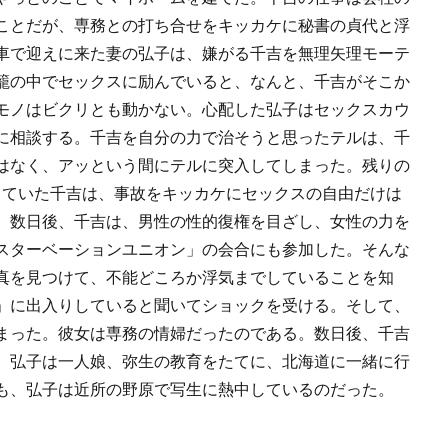
ことだが、専務との打ち合せをキッカケに秘書の貞代と浮
車で迎えに来た妻の弘子は、嫌がる千吉を無理矢理モーテ
籠の中でセックスに励んでいると、なんと、千吉がそこか
モノはビクリとも動かない。心配した弘子はセックスカウ
に相談する。千吉を自分の力で治そうと思ったテルは、千
はなく、アッという間にテルに突入してしまった。残りの
じていた千吉は、事故をキッカケにセックスの自由だけは
。数日後、千吉は、男性の性的復権を目ざし、女性の力を
スターベーションユニオン」の会合にも参加した。そんな
真を見つけて、不能どころか浮気までしていることを知
」に出入りしていると聞いてショックを受ける。そして、
まった。彼女は専務の情婦だったのである。数日後、千吉
、弘子は一人娘、弥生の教育をたてに、北海道に一緒に行
も、弘子は近所の野原で写生に熱中しているのだった。