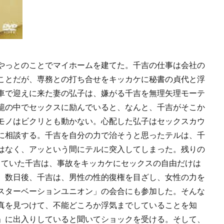
やっとのことでマイホームを建てた。千吉の仕事は会社の
ことだが、専務との打ち合せをキッカケに秘書の貞代と浮
車で迎えに来た妻の弘子は、嫌がる千吉を無理矢理モーテ
籠の中でセックスに励んでいると、なんと、千吉がそこか
モノはビクリとも動かない。心配した弘子はセックスカウ
に相談する。千吉を自分の力で治そうと思ったテルは、千
はなく、アッという間にテルに突入してしまった。残りの
じていた千吉は、事故をキッカケにセックスの自由だけは
。数日後、千吉は、男性の性的復権を目ざし、女性の力を
スターベーションユニオン」の会合にも参加した。そんな
真を見つけて、不能どころか浮気までしていることを知
」に出入りしていると聞いてショックを受ける。そして、