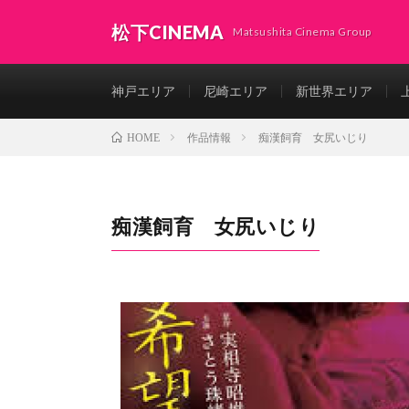
松下CINEMA
Matsushita Cinema Group
神戸エリア
尼崎エリア
新世界エリア
作品情報
痴漢飼育 女尻いじり
HOME
痴漢飼育 女尻いじり