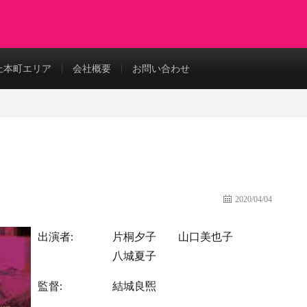
上本町エリア
会社概要
お問い合わせ
2020/04/04
出演者:
片桐夕子
山口美也子
八城夏子
監督:
結城良煕