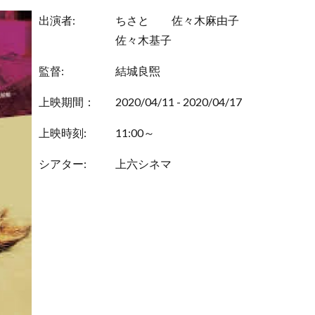
出演者:
ちさと
佐々木麻由子
佐々木基子
監督:
結城良煕
上映期間：
2020/04/11 - 2020/04/17
上映時刻:
11:00～
シアター:
上六シネマ