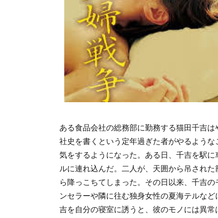
ある食品会社の総務部に勤務する猫田千吉は
社史を書くという定年過ぎた者がやるような
気をするようになった。ある日、千吉を駅に
ルに連れ込んだ。二人が、天囲から吊された
ら降っこちてしまった。その日以来、千吉の
ンセラーや隣に往む独身女性の夏海テルなど
吉を自分の寝室に誘うと、彼のモノには異常