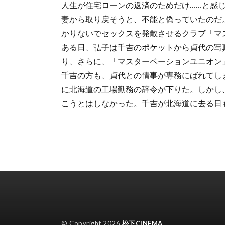
人生が住宅ローンの返済のためだけ……と感
妻から取り戻そうと、不能と偽っていたのだ
かりないでセックスを発散させるクラブ「マ
ある日、弘子は千吉のポケットから貞代の写
り、さらに、「マスターベーションユニオン
千吉の方も、貞代との情事が専務にばれてし
に北海道の工場勤務の辞令が下りた。しかし
こうとはしなかった。千吉が北海道に去る日
© Copyright 2026
松下CINEMA
.