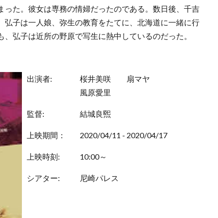
まった。彼女は専務の情婦だったのである。数日後、千吉
、弘子は一人娘、弥生の教育をたてに、北海道に一緒に行
も、弘子は近所の野原で写生に熱中しているのだった。
出演者:
桜井美咲
扇マヤ
風原愛里
監督:
結城良煕
上映期間：
2020/04/11 - 2020/04/17
上映時刻:
10:00～
シアター:
尼崎パレス