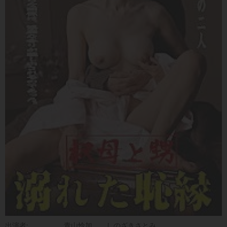
出演者:
青山怜加
しのざきさとみ