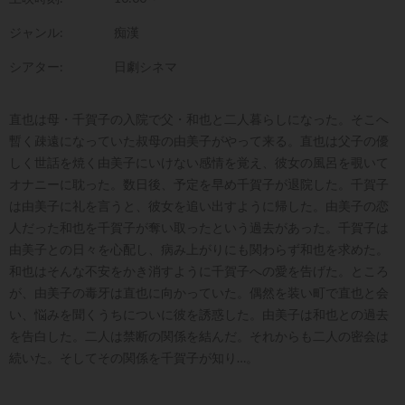
ジャンル:
痴漢
シアター:
日劇シネマ
直也は母・千賀子の入院で父・和也と二人暮らしになった。そこへ
暫く疎遠になっていた叔母の由美子がやって来る。直也は父子の優
しく世話を焼く由美子にいけない感情を覚え、彼女の風呂を覗いて
オナニーに耽った。数日後、予定を早め千賀子が退院した。千賀子
は由美子に礼を言うと、彼女を追い出すように帰した。由美子の恋
人だった和也を千賀子が奪い取ったという過去があった。千賀子は
由美子との日々を心配し、病み上がりにも関わらず和也を求めた。
和也はそんな不安をかき消すように千賀子への愛を告げた。ところ
が、由美子の毒牙は直也に向かっていた。偶然を装い町で直也と会
い、悩みを聞くうちについに彼を誘惑した。由美子は和也との過去
を告白した。二人は禁断の関係を結んだ。それからも二人の密会は
続いた。そしてその関係を千賀子が知り…。