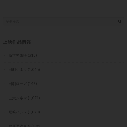
上映作品情報
新世界東映
(313)
日劇シネマ
(1,065)
日劇ローズ
(146)
上六シネマ
(1,071)
尼崎パレス
(1,070)
福原国際東映
(1,033)