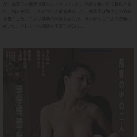
が、由美子の毒牙は直也に向かっていた。偶然を装い町で直也と会
い、悩みを聞くうちについに彼を誘惑した。由美子は和也との過去
を告白した。二人は禁断の関係を結んだ。それからも二人の密会は
続いた。そしてその関係を千賀子が知り…。