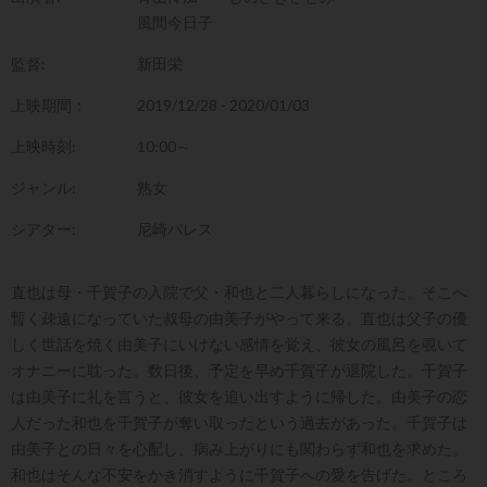
風間今日子
監督:
新田栄
上映期間：
2019/12/28 - 2020/01/03
上映時刻:
10:00～
ジャンル:
熟女
シアター:
尼崎パレス
直也は母・千賀子の入院で父・和也と二人暮らしになった。そこへ
暫く疎遠になっていた叔母の由美子がやって来る。直也は父子の優
しく世話を焼く由美子にいけない感情を覚え、彼女の風呂を覗いて
オナニーに耽った。数日後、予定を早め千賀子が退院した。千賀子
は由美子に礼を言うと、彼女を追い出すように帰した。由美子の恋
人だった和也を千賀子が奪い取ったという過去があった。千賀子は
由美子との日々を心配し、病み上がりにも関わらず和也を求めた。
和也はそんな不安をかき消すように千賀子への愛を告げた。ところ