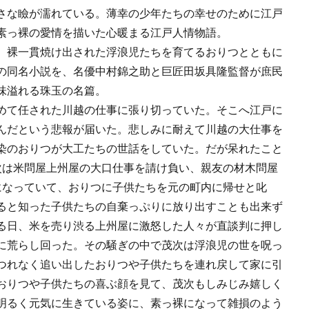
さな瞼が濡れている。薄幸の少年たちの幸せのために江戸
素っ裸の愛情を描いた心暖まる江戸人情物語。
、裸一貫焼け出された浮浪児たちを育てるおりつとともに
の同名小説を、名優中村錦之助と巨匠田坂具隆監督が庶民
味溢れる珠玉の名篇。
めて任された川越の仕事に張り切っていた。そこへ江戸に
んだという悲報が届いた。悲しみに耐えて川越の大仕事を
染のおりつが大工たちの世話をしていた。だが呆れたこと
次は米問屋上州屋の大口仕事を請け負い、親友の材木問屋
になっていて、おりつに子供たちを元の町内に帰せと叱
ると知った子供たちの自棄っぷりに放り出すことも出来ず
る日、米を売り渋る上州屋に激怒した人々が直談判に押し
に荒らし回った。その騒ぎの中で茂次は浮浪児の世を呪っ
つれなく追い出したおりつや子供たちを連れ戻して家に引
おりつや子供たちの喜ぶ顔を見て、茂次もしみじみ嬉しく
明るく元気に生きている姿に、素っ裸になって雑損のよう