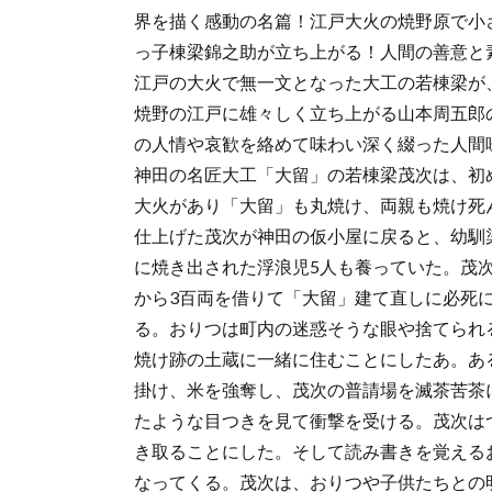
界を描く感動の名篇！江戸大火の焼野原で小
っ子棟梁錦之助が立ち上がる！人間の善意と
江戸の大火で無一文となった大工の若棟梁が
焼野の江戸に雄々しく立ち上がる山本周五郎
の人情や哀歓を絡めて味わい深く綴った人間
神田の名匠大工「大留」の若棟梁茂次は、初
大火があり「大留」も丸焼け、両親も焼け死
仕上げた茂次が神田の仮小屋に戻ると、幼馴
に焼き出された浮浪児5人も養っていた。茂
から3百両を借りて「大留」建て直しに必死
る。おりつは町内の迷惑そうな眼や捨てられ
焼け跡の土蔵に一緒に住むことにしたあ。あ
掛け、米を強奪し、茂次の普請場を滅茶苦茶
たような目つきを見て衝撃を受ける。茂次は
き取ることにした。そして読み書きを覚える
なってくる。茂次は、おりつや子供たちとの