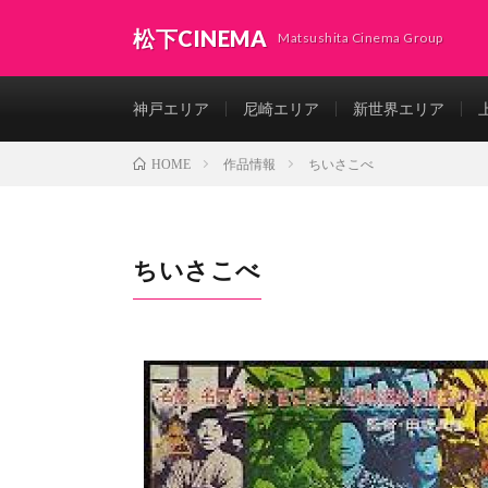
松下CINEMA
Matsushita Cinema Group
神戸エリア
尼崎エリア
新世界エリア
作品情報
ちいさこべ
HOME
ちいさこべ