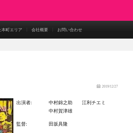
上本町エリア
会社概要
お問い合わせ
2019/12/27
出演者:
中村錦之助
江利チエミ
中村賀津雄
監督:
田坂具隆