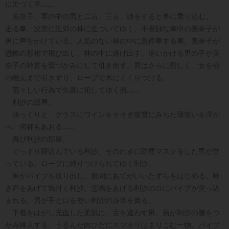
に近づく車……。
美奈子、専の中の男と二言、三言、請をすると事に乗り込む。
走る車、次第に近郊の林に近づいてゆく、不安顔な車中の美奈子が
男に声をかけている。人気のない林の中に急停車する車。美奈子が
恐怖の形相で飛び出し、林の中に逃げ出す。追いかける男の手が美
奈子の衿首を鷲づかみにして引き倒す。男はさらに烈しく、女を樹
の根元まで引きずり、ロープで木にくくりつける。
荒々しい行為で矢庭に犯してゆく男……。
利沙の部屋。
ゆっくりと、グラスにワインをそそぎ復讐にみちた薄笑いを浮か
べ、何杯もあおる……。
再び利沙の部屋。
ぐっすり寝込んでいる利沙。そのわきに防塵マスクをした男が立
っている。ロープに縛りつけられてゆく利沙。
男がバイブを取り出し、股間にあてがいいたずらをはじめる。呻
き声をあげて気付く利沙。悲鳴をあげる利沙のロにバイプが突っ込
まれる。男が手と口を使い利沙の身体を責る。
下着をはがし充血した柔肌に、舌を這わす男。男が利沙の腰をつ
かみ挿入する。うるんだ肉ひだにスツポリはまりこむ一物。バイブ