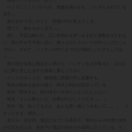
ベッドにくくりつけられ、制服を脱がされ、いたずらされている
涼子…。
薬がきれてボンヤリと、部屋の中が見えてくる。
慌てて、身をもがく涼子……。
然し、手足は縛られ、口に布切れを突っ込まれて身動きがとれな
い。男の手が下半身に這い、捲り上げたスカートの中にしのびこん
でゆく。やがて、パンティの中にまでのび局部にいたずらしてゆ
く……。
男の顔が次第に残忍さに変わり、パンティをはぎ取ると、おもむ
ろに悶え苦しむ涼子の身体に重なってゆく。
ベッドのキシミが、無気味に部屋の中に反響する。
明夫が勤める会社の屋上、明夫と利沙が話合っている。
利沙『明夫さん、此の頃ずい分冷たくなったじゃない』
明夫『そんな事ないよ、仕事が忙がしくつてさ……。』
利沙『私、知ってるのよ、あんな若い娘とつきあって……。』 ド
キッとする、明夫……。
某ビル、会社内、電話に出ている美奈子。明夫からの代理の女性
が伝言を伝える。美奈子が電話の待合せの場所に立っている。そこ