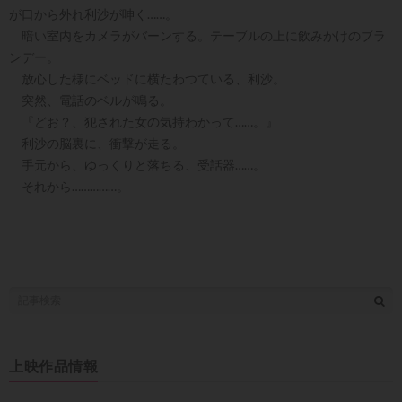
が口から外れ利沙が呻く……。
暗い室内をカメラがバーンする。テーブルの上に飲みかけのブラ
ンデー。
放心した様にベッドに横たわつている、利沙。
突然、電話のベルが鳴る。
『どお？、犯された女の気持わかって……。』
利沙の脳裏に、衝撃が走る。
手元から、ゆっくりと落ちる、受話器……。
それから……………。
上映作品情報