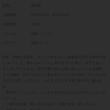
監督:
新田栄
上映期間：
2019/12/21 - 2019/12/27
上映時刻:
10:00～
ジャンル:
強姦・レイプ
シアター:
尼崎パレス
初冬、閑静な住宅街、コートの衿を立てた制服姿の涼子が帰宅の途
についている。後からゆっくりと車が近づいて来て、涼子を追いこ
すと少し先で止まる。涼子が事の傍らを通り抜けようとする瞬間、
ドアが開き、白マスクをした男が手にハンカチを持ち、やにわに涼
子の口に押しっけるなり、そのまま引きずる様に車の中に連れ込
む。
車の中でぐったりと、エーテルをかがされた涼子がだらしなくの
びている。
一瞬の出来事、通りは何もなかった様に静まり返っている。
或るマンションの一室……。