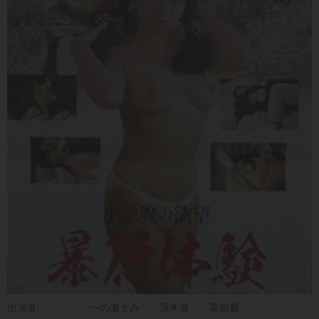
出演者:
一の瀬まみ
冴木直
高樹麗