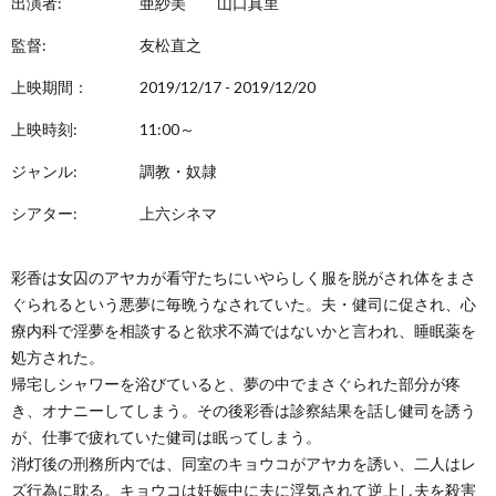
出演者:
亜紗美
山口真里
監督:
友松直之
上映期間：
2019/12/17 - 2019/12/20
上映時刻:
11:00～
ジャンル:
調教・奴隷
シアター:
上六シネマ
彩香は女囚のアヤカが看守たちにいやらしく服を脱がされ体をまさ
ぐられるという悪夢に毎晩うなされていた。夫・健司に促され、心
療内科で淫夢を相談すると欲求不満ではないかと言われ、睡眠薬を
処方された。
帰宅しシャワーを浴びていると、夢の中でまさぐられた部分が疼
き、オナニーしてしまう。その後彩香は診察結果を話し健司を誘う
が、仕事で疲れていた健司は眠ってしまう。
消灯後の刑務所内では、同室のキョウコがアヤカを誘い、二人はレ
ズ行為に耽る。キョウコは妊娠中に夫に浮気されて逆上し夫を殺害