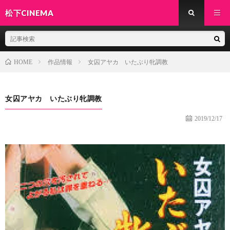
松下CINEMA
作品情報
女囚アヤカ いたぶり牝調教
HOME
女囚アヤカ いたぶり牝調教
2019/12/17