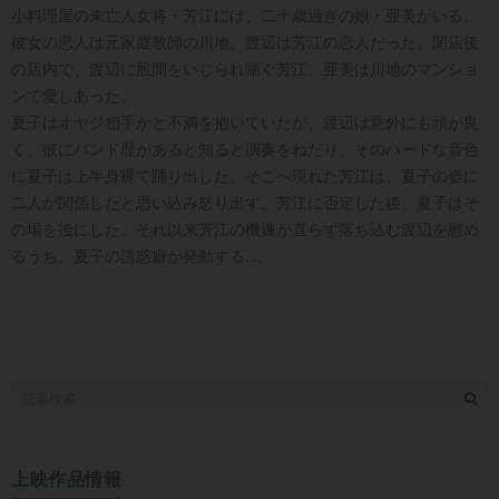
小料理屋の未亡人女将・芳江には、二十歳過ぎの娘・亜美がいる。
彼女の恋人は元家庭教師の川地。渡辺は芳江の恋人だった。閉店後
の店内で、渡辺に股間をいじられ喘ぐ芳江。亜美は川地のマンショ
ンで愛しあった。
夏子はオヤジ相手かと不満を抱いていたが、渡辺は意外にも頭が良
く、彼にバンド歴があると知ると演奏をねだり、そのハードな音色
に夏子は上半身裸で踊り出した。そこへ現れた芳江は、夏子の姿に
二人が関係したと思い込み怒り出す。芳江に否定した後、夏子はそ
の場を後にした。それ以来芳江の機嫌が直らず落ち込む渡辺を慰め
るうち、夏子の誘惑癖が発動する…。
上映作品情報