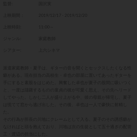
監督:
国沢実
上映期間：
2019/12/17 - 2019/12/20
上映時刻:
11:00～
ジャンル:
家庭教師
シアター:
上六シネマ
派遣家庭教師・夏子は、ギターの音を聞くとセックスしたくなる性
癖がある。現在担当の高校生・卓也の部屋に置いてあったギターを
手にすると素股をはじめた。興奮した卓也が夏子の股間に吸いつく
と、一度は躊躇するものの童貞の彼が可愛く思え、その先へリード
してやった。しかし二人が盛り上がる中、彼の母親が帰宅し、夏子
は慌てて窓から逃げ出した。その後、卓也は一人で豪快に射精し
た。
その行為が所長の川地にクレームとして入る。夏子のその誘惑癖が
なければと頭を抱えており、川地は次の生徒として五十過ぎの配管
工・渡辺の担当にした。