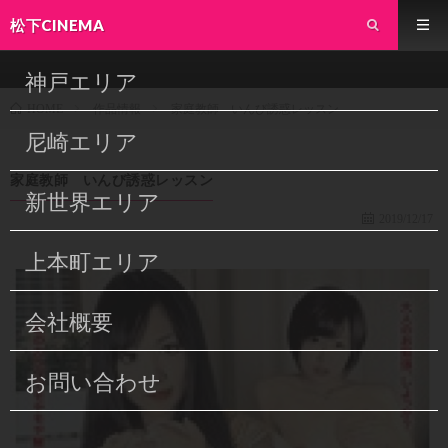
松下CINEMA
神戸エリア
作品情報
家庭教師 いんび誘惑レッスン
HOME
尼崎エリア
家庭教師 いんび誘惑レッスン
新世界エリア
2019/12/17
上本町エリア
会社概要
お問い合わせ