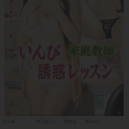
出演者:
早乙女らぶ
間宮結
篠田ゆう