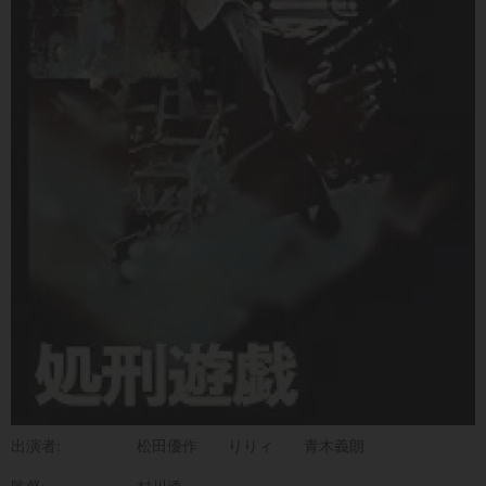
出演者:
松田優作
りりィ
青木義朗