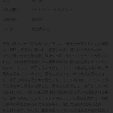
監督:
村川透
上映期間：
2019/12/06 - 2019/12/12
上映時刻:
09:00～
シアター:
新世界東映
行きつけのバーで知り合ったピアニスト直子と一夜を共にした鳴海
は、帰路、何者かに襲われ、監禁される。縛られた縄からぬけ、
次々と襲いかかる敵を倒し最後の出口に辿りつくとライトが照らさ
れた。それは秘密組織のボス藤田が鳴海の殺人技を試すテストだっ
たのだ。そして、直子を返す条件として、知り過ぎた身内の殺し屋
岡島を殺すように命じた。岡島を追ううち、暗い部分が見えてき
た。直子は鳴海を呼び出す囮だった。そして鳴海は、モーテルで直
子と密会する岡島を狙撃した。岡島を仕留めると、藤田から次の殺
人依頼が来た。標的は某国大使館の要請で警視庁から護送される男
だ。途中で待ちぶせしてチャンスを狙うが、狙撃は失敗する。鳴海
は事件の背後にあるものを読み取り、藤田の穏れ家に乗り込み、一
味全員を倒す。そして、藤田を繰つっていた大田原の事務所に乗り