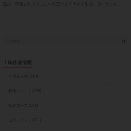
込み、秘書としてそこにいた直子と大田原を射殺するのだった。
上映作品情報
新世界東映
(313)
日劇シネマ
(1,065)
日劇ローズ
(146)
上六シネマ
(1,071)