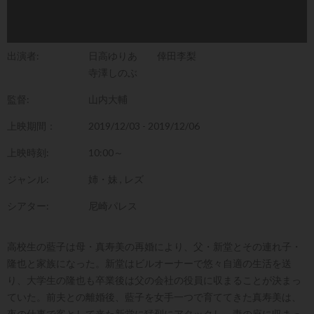
出演者:
日高ゆりあ
倖田李梨
寺澤しのぶ
監督:
山内大輔
上映期間：
2019/12/03 - 2019/12/06
上映時刻:
10:00～
ジャンル:
姉・妹
,
レズ
シアター:
尼崎パレス
高校生の藍子は母・真寿美の再婚により、父・新堂とその連れ子・
隆也と家族になった。新堂はビルオーナーで悠々自適の生活を送
り、大学生の隆也も卒業後は父の会社の役員に収まることが決まっ
ていた。前夫との離婚後、藍子を女手一つで育ててきた真寿美は、
夜の仕事で客として来た新堂に猛烈にアタックし、妻の座に収まっ