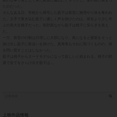
たのだった。
そんなある日、学校から帰宅した藍子は新堂に無理やり体を奪われ
た。土手で塞ぎ込む藍子に優しく声を掛けたのは、彼女より少し年
上の美大生桃子だった。初対面ながら藍子は桃子に安らぎを覚え
た。
一方、新堂の行動は日増しに大胆になり、夜になると寝室をそっと
抜け出し藍子に夜這いを掛けた。真寿美もそれに気づくものの、彼
を問い質すことはしなかった。
藍子は桃子からヌードモデルになって欲しいと頼まれる。桃子の部
屋で全てをさらけ出す藍子は…。
上映作品情報