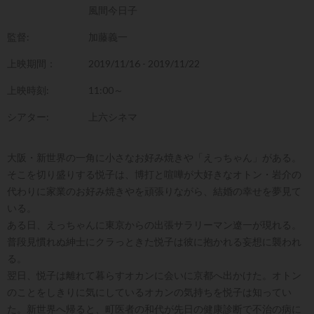
風間今日子
監督:
加藤義一
上映期間：
2019/11/16 - 2019/11/22
上映時刻:
11:00～
シアター:
上六シネマ
大阪・新世界の一角に小さなお好み焼きや「えっちゃん」がある。
そこを切り盛りする悦子は、博打と喧嘩が大好きなオトン・岩介の
代わりに家業のお好み焼きやを頑張りながら、結婚の幸せを夢見て
いる。
ある日、えっちゃんに東京からの出張サラリーマン遼一が現れる。
普段見慣れぬ紳士にクラっときた悦子は彼に抱かれる妄想に襲われ
る。
翌日、悦子は離れて暮らすオカンに会いに京都へ出かけた。オトン
のことをしきりに気にしているオカンの気持ちを悦子は知ってい
た。新世界へ帰ると、町医者の和代が先日の健康診断で不治の病に