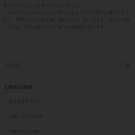
冒されていたことを知らされたと話した。
ショックのあまりふらふらと街をさまよっていた悦子は遼一と出く
わし、気晴らしに大阪見物に連れて行く。店に戻ると、オトンが帰
ってくる。悦子は成り行きで遼一との結婚を宣言する…。
上映作品情報
新世界東映
(313)
日劇シネマ
(1,065)
日劇ローズ
(146)