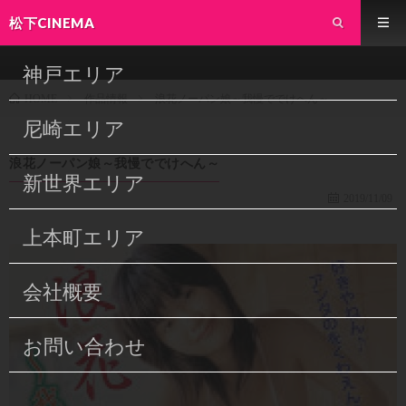
松下CINEMA
神戸エリア
作品情報
浪花ノーパン娘～我慢ででけへん～
HOME
尼崎エリア
浪花ノーパン娘～我慢ででけへん～
新世界エリア
2019/11/09
上本町エリア
会社概要
お問い合わせ