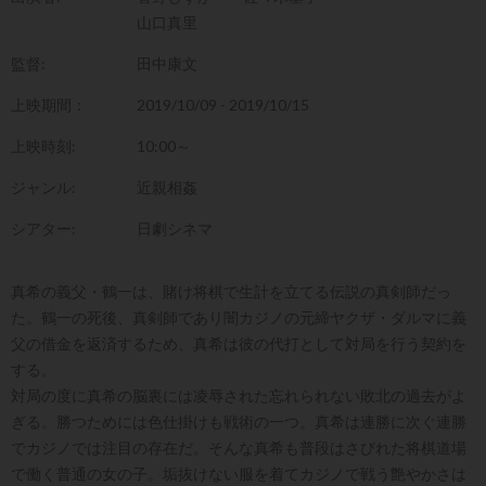
山口真里
監督:
田中康文
上映期間：
2019/10/09 - 2019/10/15
上映時刻:
10:00～
ジャンル:
近親相姦
シアター:
日劇シネマ
真希の義父・鶴一は、賭け将棋で生計を立てる伝説の真剣師だっ
た。鶴一の死後、真剣師であり闇カジノの元締ヤクザ・ダルマに義
父の借金を返済するため、真希は彼の代打として対局を行う契約を
する。
対局の度に真希の脳裏には凌辱された忘れられない敗北の過去がよ
ぎる。勝つためには色仕掛けも戦術の一つ。真希は連勝に次ぐ連勝
でカジノでは注目の存在だ。そんな真希も普段はさびれた将棋道場
で働く普通の女の子。垢抜けない服を着てカジノで戦う艶やかさは