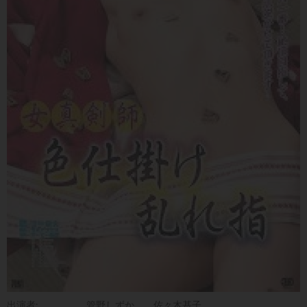
出演者:
管野しずか
佐々木基子