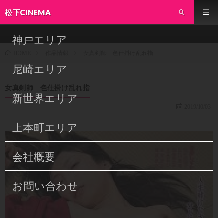
松下CINEMA
神戸エリア
作品情報
女真剣師 色仕掛け乱れ指
HOME
尼崎エリア
女真剣師 色仕掛け乱れ指
新世界エリア
2019/10/03
上本町エリア
会社概要
お問い合わせ