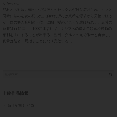
なかった。
沢村との対局。頭の中では彼とのセックスが繰り広げられ、イクと
同時に詰みを読み切った。負けた沢村は真希を背後から刃物で狙う
が、西の客人真剣師・敬一に間一髪のところで助けられる。真希の
連勝は99に達し、100に達すれば、ダルマへの借金全額返済勝負の
権利を手にすることが出来る。翌日、ダルマの元で敬一と再会し、
真希は彼と一局指すことになり完敗する…。
上映作品情報
新世界東映
(313)