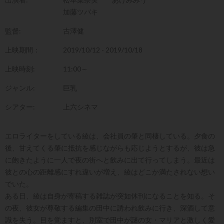
加藤ツバキ
監督:
古澤健
上映期間：
2019/10/12 - 2019/10/18
上映時刻:
11:00～
ジャンル:
巨乳
シアター:
上六シネマ
エロライターをしている綾は、会社員の肇と同棲している。夕食の
後、甘えてくる肇に抵抗を感じながらも応じようとするが、彼は急
に飽きたように一人で夜の街へと飲みに出て行ってしまう。最近は
彼との心の距離感にすれ違いが増え、綾はどこか満たされない想い
でいた。
ある日、綾は自身が寄稿する雑誌が突如休刊になることを知る。そ
の夜、彼女が尊敬する編集の田中に誘われ飲みに行き、深酒して意
識を失う。目を覚ますと、別室で田中が謎の女・マリアと激しく愛