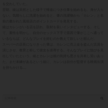
を交わしていた。
翌朝、綾は呆然とした様子で帰途につき仕事を始めるも、身が入ら
ない。気晴らしに洗濯を始めると、肇の洗濯物から「カレン」と名
前の書かれた風俗店のポイントカードを発見する。
綾はカレンがいる店を訪れ、取材を装いインタビューする。そし
て、素性を明かし、自分のセックス下手で原因で肇がここへ通って
いるならば、どんなプレイを好むのか教えて欲しいと頼んだ。
スーパーの店長になりきった肇は、カレンに売上金を盗んだ店員を
演じさせ、教育と称して彼女を凌辱する。そんなプレイに悦びを見
出していたという。綾とカレンは彼の気持ち悪さを共有し笑いあっ
た。まだ未練があるという綾に、カレンは自分が監督する映画出演
を持ちかける…。