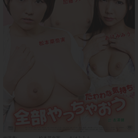
出演者:
松本菜奈実
あけみみう