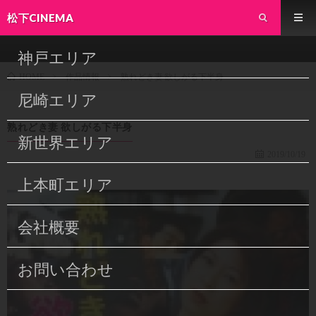
松下CINEMA
神戸エリア
作品情報
熟れどき妻 欲しがる下半身
HOME
尼崎エリア
熟れどき妻 欲しがる下半身
新世界エリア
2019/10/19
上本町エリア
会社概要
お問い合わせ