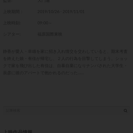
監督:
大門通
上映期間：
2019/10/26 - 2019/11/01
上映時刻:
09:00～
シアター:
福原国際東映
静香が愛人・幸雄を家に招き入れ情交を交わしていると、期末考査
を終えた娘・有佳が帰宅し、２人の行為を目撃してしまう。ショッ
クで家を飛び出した有佳は、自暴自棄になりナンパされた大学生・
辰彦に彼のアパートで抱かれるのだった……
上映作品情報