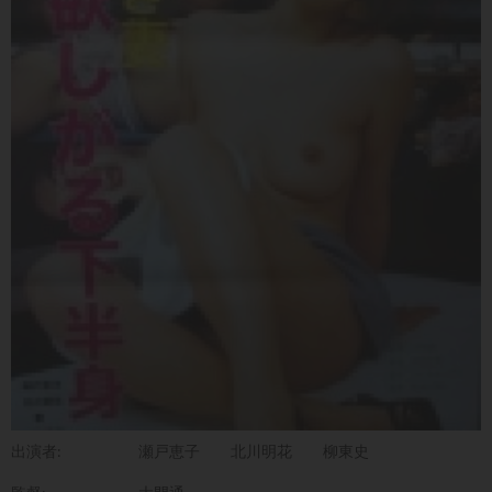
出演者:
瀬戸恵子
北川明花
柳東史