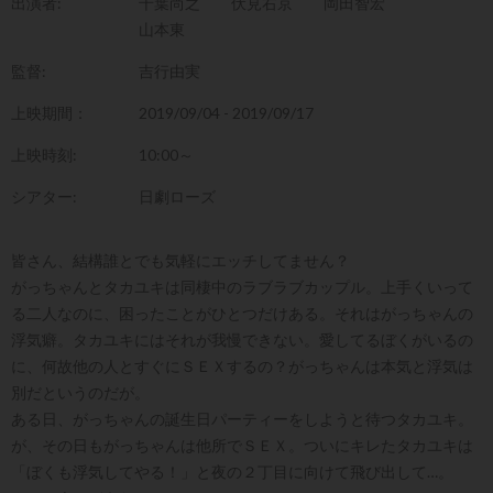
出演者:
千葉尚之
伏見右京
岡田智宏
山本東
監督:
吉行由実
上映期間：
2019/09/04 - 2019/09/17
上映時刻:
10:00～
シアター:
日劇ローズ
皆さん、結構誰とでも気軽にエッチしてません？
がっちゃんとタカユキは同棲中のラブラブカップル。上手くいって
る二人なのに、困ったことがひとつだけある。それはがっちゃんの
浮気癖。タカユキにはそれが我慢できない。愛してるぼくがいるの
に、何故他の人とすぐにＳＥＸするの？がっちゃんは本気と浮気は
別だというのだが。
ある日、がっちゃんの誕生日パーティーをしようと待つタカユキ。
が、その日もがっちゃんは他所でＳＥＸ。ついにキレたタカユキは
「ぼくも浮気してやる！」と夜の２丁目に向けて飛び出して…。