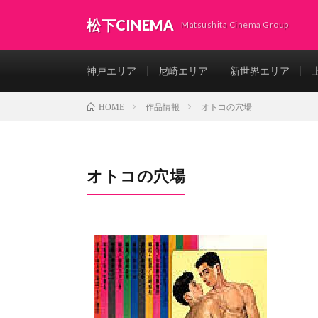
松下CINEMA
Matsushita Cinema Group
神戸エリア
尼崎エリア
新世界エリア
作品情報
オトコの穴場
HOME
オトコの穴場