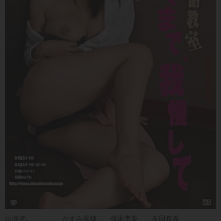
出演者:
かすみ果穂
倖田李梨
友田真希