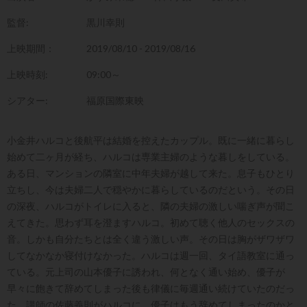
監督:
黒川幸則
上映期間：
2019/08/10 - 2019/08/16
上映時刻:
09:00～
シアター:
福原国際東映
小金井ハルコと後航平は結婚を控えたカップル。既に一緒に暮らし
始めて二ヶ月が経ち、ハルコは専業主婦のような暮しをしている。
ある日、マンションの隣室に中年夫婦が越して来た。息子もひとり
立ちし、今は夫婦二人で穏やかに暮らしているのだという。その日
の深夜、ハルコがトイレに入ると、隣の夫婦の激しい喘ぎ声が聞こ
えてきた。思わず耳を澄ますハルコ。初めて聴く他人のセックスの
音。しかも自分たちとは全く違う激しい声。その日は胸がザワザワ
してなかなか寝付けなかった。ハルコは週一回、タイ語教室に通っ
ている。元上司の山本優子に誘われ、何となく通い始め、優子が
早々に飽きて辞めてしまった後も律儀に毎週通い続けていたのだっ
た。講師の佐藤義則がハルコに、優子はもう辞めてしまったのかと