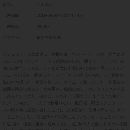
監督:
西沢幸紀
上映期間：
2019/08/03 - 2019/08/09
上映時刻:
09:00～
シアター:
福原国際東映
スチュワーデスの絹恵は、婚期を逸してからというもの、適当に遊
ぶようになっていた。「もう結婚はいいわ、面倒よ」というのが彼
女の口癖だ。しかし、そんな彼女にも実は心に秘めた男がいたのだ
が…。その日も、絹恵はチーフパーサーの佐川が東南アジア勤務の
際に持ち帰った、媚薬を使って、オナニーに耽っていた。軟膏状の
媚薬を陰部に塗ると、女も男も、敏感になり、大いにセックスを楽
しめるというのだ。確かに、いつもより濡れてしまうような気がし
たが、…やはり、一人では物足りない。数日後、同僚スチュワーデ
スの萌と共に媚薬を楽しむことにした絹恵は、佐川を呼んで、3Pを
することにした。3人は時々3Pを楽しんでいたのだ。ところがその
日佐川は、機長の後藤を連れてきた。佐川は4人で楽しもうという腹