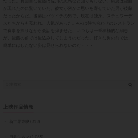
だった。真面目な後藤は佐川の思惑など知りもしない。絹恵は後藤
が現れたのに驚いていた。彼女が密かに思いを寄せていた男が後藤
だったからだ。後藤はバツイチの男で、現在は独身。スチュワーデ
スたちからも慕われ、人気があった。4人は待ち合わせのレストラン
で食事を摂りながら会話を弾ませた。いつもは一番積極的な絹恵
が、後藤の前では後込みしてしまうのだった。好きな男の前では、
簡単にはしたない姿は見せられないのだ・・・
上映作品情報
新世界東映
(313)
日劇シネマ
(1,065)