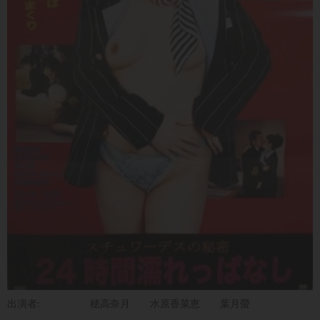
出演者:
穂高奈月
水原香菜恵
葉月螢