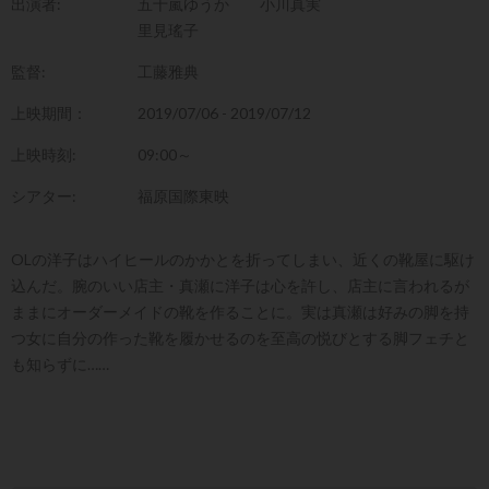
出演者:
五十嵐ゆうか
小川真実
里見瑤子
監督:
工藤雅典
上映期間：
2019/07/06 - 2019/07/12
上映時刻:
09:00～
シアター:
福原国際東映
OLの洋子はハイヒールのかかとを折ってしまい、近くの靴屋に駆け
込んだ。腕のいい店主・真瀬に洋子は心を許し、店主に言われるが
ままにオーダーメイドの靴を作ることに。実は真瀬は好みの脚を持
つ女に自分の作った靴を履かせるのを至高の悦びとする脚フェチと
も知らずに……