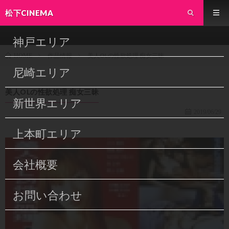
松下CINEMA
神戸エリア
作品情報
美人OLの性欲処理 痴女三昧
HOME
尼崎エリア
美人OLの性欲処理 痴女三昧
新世界エリア
2019/06/29
上本町エリア
会社概要
お問い合わせ