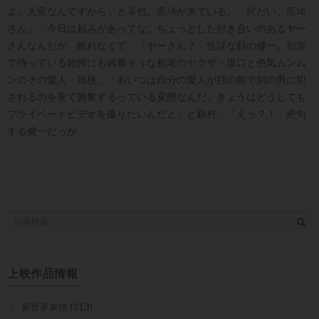
よ。大変なんですから」と卓也。黒埼が来ている。「何だい、黒埼
さん」「今日は頼みがあってな。ちょっとした付き合いのあるヤー
さんなんだが、断れなくて」「ヤーさん？」怪訝な顔の健一。別室
で待っている如何にも凶暴そうな初老のヤクザ・坂口と色気ムンム
ンのその愛人・昌枝。「あいつは自分の愛人が目の前で別の男に犯
されるのを見て興奮するっている変態なんだ。きょうはどうしても
プライベートビデオを撮りたいんだと」と萩村。「えっ？！」絶句
する健一だっが
上映作品情報
新世界東映
(313)