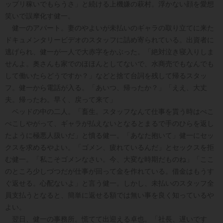
ップリ稼いでもらうさ」と続ける上機嫌の萩村。浮かない顔を愛想
笑いで誤摩化す健一。
健一のアパート。妻のやよいが未払いのギャラの取り立てに来た
ドキュメンタリービデオのスタッフに詰め寄られている。出資者に
逃げられ、健一が一人で大赤字をかぶった。「絶対泣き寝入りしま
せんよ。奥さんも家でのほほんとしてないで、水商売でもなんでも
して働いたらどうですか？」などと捨て台詞を残して帰るスタッ
フ。健一から電話が入る。「あいつ、帰ったか？」「ええ、大丈
夫。帰ったわ。早く、戻って来て」
ベッドの中の二人。「畜生。スタッフなんて仕事を貰う時はぺこ
ぺこしやがって、ギャラが払えないとなるとまるで手のひらを返し
たように極悪人扱いだ」と憤る健一。「あなた抱いて」健一にセッ
クスを求めるやよい。「ゴメン、疲れているんだ」とセックスを拒
む健一。「私こそゴメンなさい。今、大変な時期だものね」「ここ
のところ少しづつだが仕事が回って金を作れている。借金はもうす
ぐ返せる。心配ないよ」と言う健一。しかし、未払いのスタッフ全
員支払うとなると、簡単に返せる額では無い事を良く知っているや
よい。
翌日、健一の事務所。慌てて出迎える卓也。「社長、遅いです