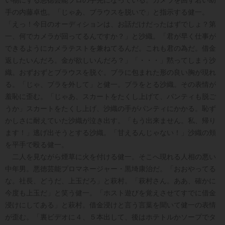
手の内藤卓也。「じゃあ、ブラウスを脱いで」と指示する健一。
「えっ！今日のオーディションは、お話だけだったはずでしょ？第
一、何でカメラが回ってるんですか？」と沙織。「君が早く仕事が
できるようにカメラテストを兼ねてるんだ。これも君の為だ。借金
返したいんだろ。金が欲しいんだろ？」「・・・」黙ってしまう沙
織。おずおずとブラウスを脱ぐ。ブラに包まれた形の良い胸が現れ
る。「じゃ、ブラを外して」と健一。ブラをとる沙織。その表情が
羞恥に歪む。「じゃあ、スカートをたくし上げて、パンティも脱ご
うか」スカートをたくし上げ、沙織の手がパンティにかかる。恥ず
かしさに耐えていた沙織が泣き出す。「もう出来ません。私、帰り
ます！」逃げ出そうとする沙織。「甘えるんじゃない！」沙織の頬
を平手で殴る健一。
二人を見ながら煙草に火を付ける健一。そこへ現れる人相の悪い
中年男。悪徳芸能プロマネージャー・黒埼康治だ。「おおやってる
な。社長、どうだ、上玉だろ」と萩村。「萩村さん。ああ、確かに
今度も上玉だ」と笑う健一。「ホスト遊びを覚えさせてすでに借金
浸けにしてある」と萩村。借金浸けと言う言葉を聞いて健一の表情
が歪む。「裏ビデオに４、５本出して、後はホテトルかソープでタ