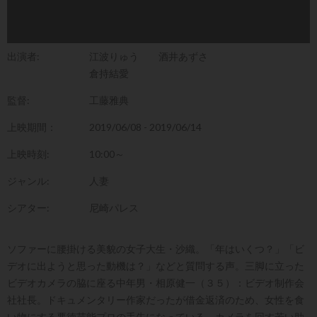
出演者:
江波りゅう
酒井あずさ
倉持結愛
監督:
工藤雅典
上映期間：
2019/06/08 - 2019/06/14
上映時刻:
10:00～
ジャンル:
人妻
シアター:
尼崎パレス
ソファーに腰掛ける美貌の女子大生・沙織。「年はいくつ？」「ビ
デオに出ようと思った動機は？」などと質問する声。三脚に立った
ビデオカメラの脇に座る中年男・相原健一（３５）：ビデオ制作会
社社長。ドキュメンタリー作家だったが借金返済のため、女性を食
い物にする悪徳芸能プロの手先になっている。カメラを回す若い助