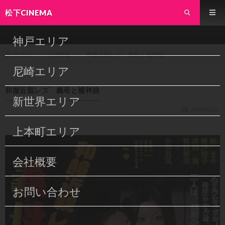
松下CINEMA
神戸エリア
作品情報
和服近親レズ 義母と襦袢娘
HOME
尼崎エリア
和服近親レズ 義母と襦袢娘
新世界エリア
2019/05/10
上本町エリア
会社概要
お問い合わせ