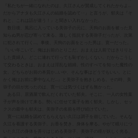
『私たちが一緒になれたのは、久江さんが賛成してくれたからよ…
だからアナタも久江さんの結婚を認めて‥』と言うが、郁夫は『そ
れと、これは話が違う！』と聞きい入れなかった。
数日後、風呂に入っている美弥子の元に、天狗のお面を被った見
知らぬ男が忍び寄って来る。激しく抵抗する美弥子だったが、次第
に犯されて行く…。事後、天狗のお面をとった男は、寛一だった。
『いい年こいて。俺はお前のとりこだ。おまえは人前ではきりりと
した貴婦人。どこに連れて行っても恥ずかしくない。だからこうし
て交わるときは、おまえは淫乱な娼婦。性のすべてを知った魔性の
女。どちらがお前の本質か…いや、そんな事はどうでもいい。とに
かく俺はお前に夢中なんだ…』と美弥子を抱きしめる。その時、美
弥子の目が光ったのは、寛一には気づくはずも無かった。
ある日、居酒屋で飲んだくれていた郁夫。そこに、一人の女性葉
子が声を掛けて来る。勢いに任せて葉子を抱く郁夫。しかし、セッ
クスの最中も郁夫は、美弥子の名前を呼び続けていた。
寛一に結婚を認めてもらえない久江は調子を崩していた。そんな
久江を看護する美弥子。お香を焚き、身体を摩る。やがて眠りにつ
いた久江の身体を弄りはじめる美弥子。美弥子の瞳が妖しく光る。