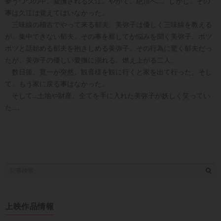
夢うつつの中、愛撫される久江。やがて、絶頂へ…。しかし、その
事は久江は覚えてはいなかった。
三味線の稽古でやって来る郁夫。美弥子は優しく三味線を教える
が、集中できない郁夫。その事を察してか悩みを聞く美弥子。ポツ
ポツと話始める郁夫を抱きしめる美弥子。その行為に驚く郁夫だっ
たが、美弥子の優しい愛撫に溺れる。燃え上がる二人。
数日後、寛一が突然、観音様を観に行くと家を出て行った。そし
て、もう家に戻る事はなかった。
そして…土地や財産、全てを手に入れた美弥子が妖しく笑ってい
た…。
上映作品情報