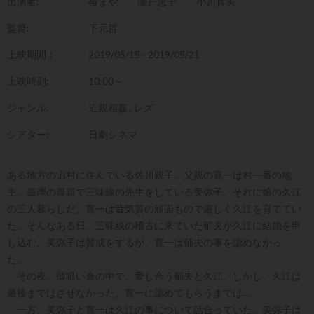
出演者:
椿まや
瀬戸恵子
小川真実
監督:
下元哲
上映期間：
2019/05/15 - 2019/05/21
上映時刻:
10:00～
ジャンル:
近親相姦
,
レズ
シアター:
日劇シネマ
ある地方の山村に住んでいる佐川親子。父親の寛一は村一番の地
主。義理の母親で三味線の先生をしている美弥子。それに娘の久江
の三人暮らしだ。寛一は昔気質の頑固もので厳しく久江を育ててい
た。そんなある日、三味線の稽古に来ていた郁夫が久江に結婚を申
し込む。美弥子は賛成をするが、寛一は郁夫の事を認めなかっ
た。
その夜、薄暗い倉の中で、愛し合う郁夫と久江。しかし、久江は
最後まではさせなかった、寛一に認めてもらうまでは…。
一方、美弥子と寛一は久江の事について話合っていた。美弥子は