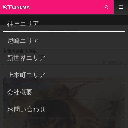
松下CINEMA
神戸エリア
作品情報
直撃地獄拳 大逆転
HOME
尼崎エリア
直撃地獄拳 大逆転
新世界エリア
2019/05/24
上本町エリア
会社概要
お問い合わせ