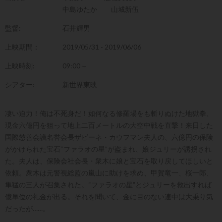
中島ゆたか
山城新伍
監督:
石井輝男
上映期間：
2019/05/31 - 2019/06/06
上映時刻:
09:00～
シアター:
新世界東映
凄い迫力！俺は不死身だ！如何なる修羅場をも斬りぬけた地獄拳、
現金六億円を狙って地上二百メートルの大空中戦を直撃！来日した
国際慈善会議名誉会長ザビーネ・カウフマン夫人の、六億円の保険
がかけられた宝石“ファラオの星”が盗まれ、娘ジュリーが誘拐され
た。夫人は、保険会社会長・衆木に娘と宝石を取り戻してほしいと
依頼。衆木は元警視総監の嵐山に助けを求め、甲賀竜一、桜一郎、
隼猛の三人が召集された。“ファラオの星”とジュリーを救出すれば
億単位の礼金が出る。それを聞いて、金に目のない連中は大乗り気
だったが……。