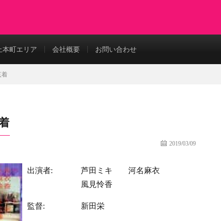
上本町エリア
会社概要
お問い合わせ
烹着
着
2019/03/09
出演者:
芦田ミキ
河名麻衣
風見怜香
監督:
新田栄