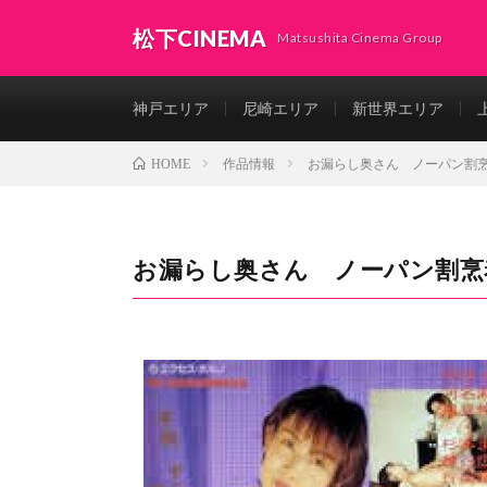
松下CINEMA
Matsushita Cinema Group
神戸エリア
尼崎エリア
新世界エリア
作品情報
お漏らし奥さん ノーパン割
HOME
お漏らし奥さん ノーパン割烹