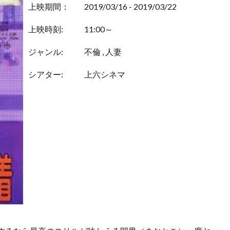
上映期間：
2019/03/16 - 2019/03/22
上映時刻:
11:00～
ジャンル:
不倫
,
人妻
シアター:
上六シネマ