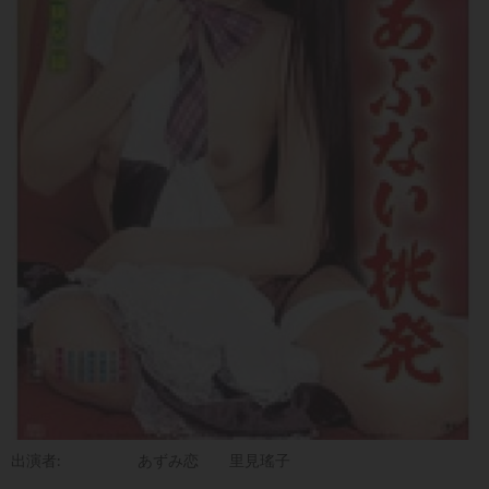
出演者:
あずみ恋
里見瑤子