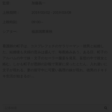
監督:
加藤義一
上映期間：
2019/03/02 - 2019/03/08
上映時刻:
09:00～
シアター:
福原国際東映
看護師の町子は、コスプレフェチのサラリーマン・徳男と結婚し
た。結婚後も夫婦の営みは盛んで、毎夜絡みあう。ある日、町子の
アルバムの中で妹・文子のセーラー服姿を発見、妄想の中で彼女と
絡む。しかも町子が恩師の訃報で実家に戻ったとたん、入れ違いに
文子が現れる。妻の留守中に可愛い義理の妹が現れ、徳男のドキド
キ生活が始まるが…。