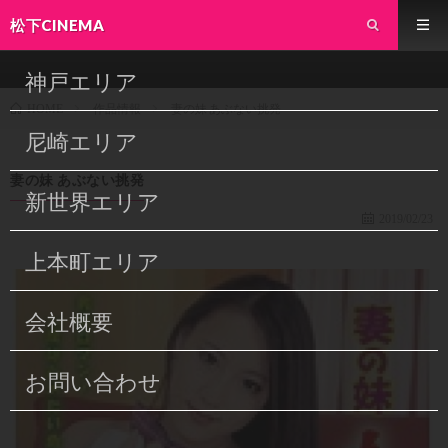
松下CINEMA
神戸エリア
作品情報
妻の妹 あぶない挑発
HOME
尼崎エリア
妻の妹 あぶない挑発
新世界エリア
2019/02/23
上本町エリア
会社概要
お問い合わせ