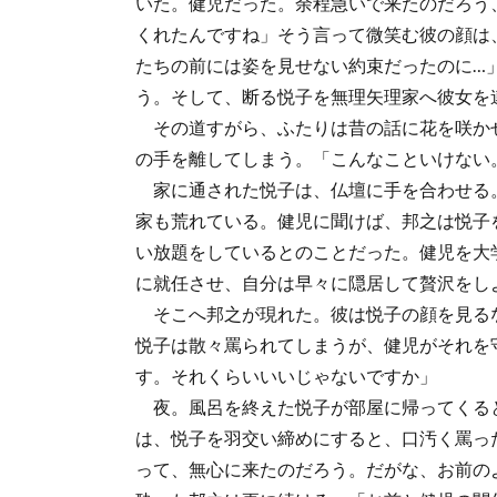
いた。健児だった。余程急いで来たのだろう
くれたんですね」そう言って微笑む彼の顔は
たちの前には姿を見せない約束だったのに…
う。そして、断る悦子を無理矢理家へ彼女を
その道すがら、ふたりは昔の話に花を咲か
の手を離してしまう。「こんなこといけない
家に通された悦子は、仏壇に手を合わせる。
家も荒れている。健児に聞けば、邦之は悦子
い放題をしているとのことだった。健児を大
に就任させ、自分は早々に隠居して贅沢をし
そこへ邦之が現れた。彼は悦子の顔を見る
悦子は散々罵られてしまうが、健児がそれを
す。それくらいいいじゃないですか」
夜。風呂を終えた悦子が部屋に帰ってくる
は、悦子を羽交い締めにすると、口汚く罵っ
って、無心に来たのだろう。だがな、お前の