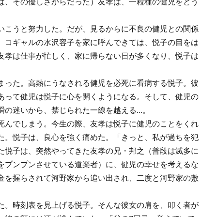
は、その優しさからだった）友孝は、一粒種の健児をどう
いこうと努力した。だが、見るからに不良の健児との関係
、コギャルの水沢容子を家に呼んできては、悦子の目をは
友孝は仕事が忙しく、家に帰らない日が多くなり、悦子は
まった。高熱にうなされる健児を必死に看病する悦子。彼
あって健児は悦子に心を開くようになる。そして、健児の
瞬の迷いから、禁じられた一線を越える…。
死んでしまう。今生の際、友孝は悦子に健児のことをくれ
た。悦子は、良心を強く痛めた。「きっと、私が過ちを犯
た悦子は、突然やってきた友孝の兄・邦之（普段は滅多に
をプンプンさせている道楽者）に、健児の幸せを考えるな
金を握らされて河野家から追い出され、二度と河野家の敷
。
た。時刻表を見上げる悦子。そんな彼女の肩を、叩く者が