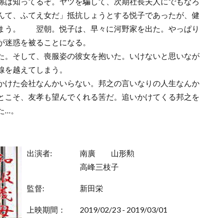
係は知ってるぞ。ヤツを騙して、次期社長夫人にでもなろ
んて、ふてえ女だ」抵抗しょうとする悦子であったが、健
しまう。 翌朝。悦子は、早々に河野家を出た。やっぱり
が迷惑を被ることになる。
た。そして、喪服姿の彼女を抱いた。いけないと思いなが
線を越えてしまう。
かけた会社なんかいらない。邦之の言いなりの人生なんか
とこそ、友孝も望んでくれる筈だ。追いかけてくる邦之を
った…。
出演者:
南廣
山形勲
高峰三枝子
監督:
新田栄
上映期間：
2019/02/23 - 2019/03/01