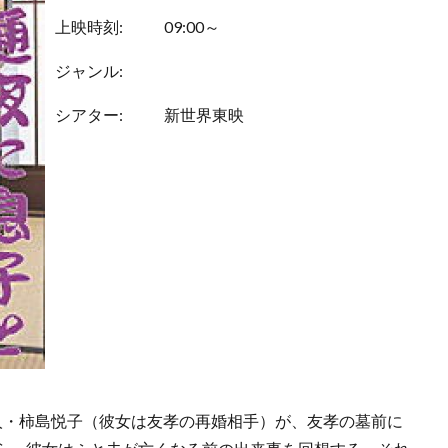
上映時刻:
09:00～
ジャンル:
シアター:
新世界東映
人・柿島悦子（彼女は友孝の再婚相手）が、友孝の墓前に