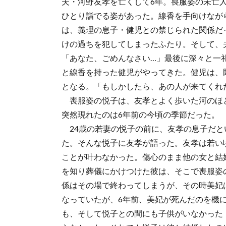
夫・河野友孝を亡くして6年。喪服姿の未亡
ひとり詣でる姿があった。線香を手向けなが
は、義理の息子・健児との禁じられた関係だ
けの過ちを犯してしまったふたり。そして、
「あなた、ごめんなさい…」最後に深々と一
と線香を持った健児がやってきた。健児は、
となる。「もしかしたら、あの人が来てくれ
喪服姿の悦子は、友孝とよく歩いた河のほ
突然現れたのは6年前の今頃の季節だった。
24歳の若妻の悦子の前に、友孝の息子だと
た。そんな悦子に友孝が語った。友孝は若い
ことが叶わなかった。傷心のまま他の女と結
を知り葬儀にかけつけた彼は、そこで喪服姿
係はその場で終わってしまうが、その時美妃
なっていたが、6年前、美妃が死んだのを機
も、そして悦子との間にも子供がいなかった