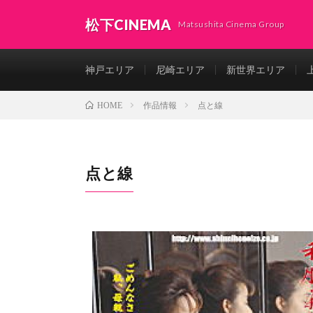
松下CINEMA
Matsushita Cinema Group
神戸エリア
尼崎エリア
新世界エリア
作品情報
点と線
HOME
点と線