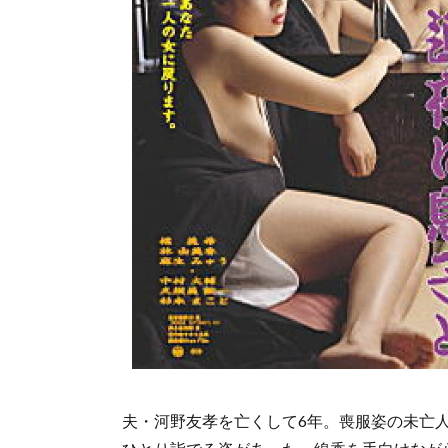
夫・河野友孝を亡くして6年。喪服姿の未亡