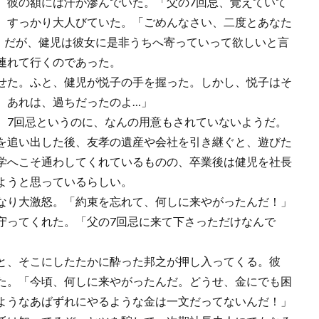
、彼の額には汗が滲んでいた。「父の7回忌、覚えていて
、すっかり大人びていた。「ごめんなさい、二度とあなた
」だが、健児は彼女に是非うちへ寄っていって欲しいと言
連れて行くのであった。
せた。ふと、健児が悦子の手を握った。しかし、悦子はそ
。あれは、過ちだったのよ…」
7回忌というのに、なんの用意もされていないようだ。
を追い出した後、友孝の遺産や会社を引き継ぐと、遊びた
学へこそ通わしてくれているものの、卒業後は健児を社長
ようと思っているらしい。
なり大激怒。「約束を忘れて、何しに来やがったんだ！」
守ってくれた。「父の7回忌に来て下さっただけなんで
と、そこにしたたかに酔った邦之が押し入ってくる。彼
た。「今頃、何しに来やがったんだ。どうせ、金にでも困
ようなあばずれにやるような金は一文だってないんだ！」