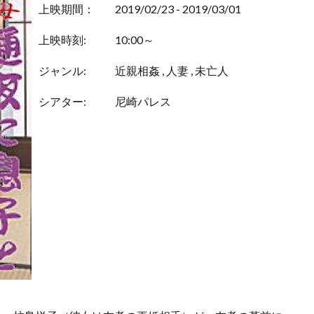
上映期間：
2019/02/23 - 2019/03/01
上映時刻:
10:00～
ジャンル:
近親相姦
,
人妻
,
未亡人
シアター:
尼崎パレス