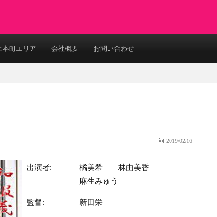
上本町エリア
会社概要
お問い合わせ
2019/02/16
出演者:
橘美希
林由美香
麻生みゅう
監督:
新田栄