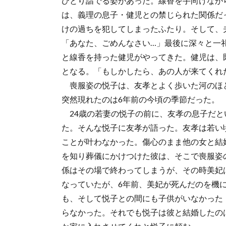
ひとり詣でる姿があった。線香を手向けなが
は、義理の息子・健児との禁じられた関係だ
けの過ちを犯してしまったふたり。そして、
「あなた、ごめんなさい…」最後に深々と一
と線香を持った健児がやってきた。健児は、
となる。「もしかしたら、あの人が来てくれ
喪服姿の悦子は、友孝とよく歩いた河のほ
突然現れたのは6年前の今頃の季節だった。
24歳の若妻の悦子の前に、友孝の息子だと
た。そんな悦子に友孝が語った。友孝は若い
ことが叶わなかった。傷心のまま他の女と結
を知り葬儀にかけつけた彼は、そこで喪服姿
係はその場で終わってしまうが、その時美妃
なっていたが、6年前、美妃が死んだのを機
も、そして悦子との間にも子供がいなかった
らなかった。それでも悦子は彼と結婚したの