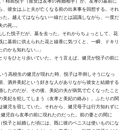
人・柿島悦子（彼女は友孝の再婚相手）が、友孝の墓前に
ら、彼女はふと夫が亡くなる前の出来事を回想する。それ
った。越えてはならない一線だとは認識しながら、一度だ
夫の死…。
礼した悦子だが、墓を去った。それからちょっとして、花
既に墓前に供えられた花と線香に気づくと、一瞬、ドキリ
たのかも知れない…」
とりをひとり歩いていた。そう言えば、健児が悦子の前に
いう高校生の健児が現れた時、悦子は卒倒しそうになっ
頃、酒井美妃という好きな人がありながら彼女と結婚する
婚したのだが、その後、美妃の夫が病気で亡くなったこと
の美妃を犯してしまう（友孝と美妃の絡み）。ふたりの関
は健児を宿していた。それから、健児母子は行方知れずに
に健児自ら友孝の前に現れたのだった。前の妻との間に
（悦子と結婚した頃には、既に彼のペニスは使いものにな