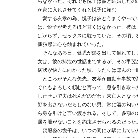
らなかった。それでも悦子は彼と結婚したの
か家に入れさせてくれと悦子に頼む。
愛する友孝の為、悦子は彼とうまくやって
は、悦子が考えるほど甘くはなかった。彼は
ばからず、セックスに耽っていた。その頃、
孤独感に心を蝕まれていった。
そんなある日、健児が熱を出して倒れてし
女は、彼の排泄の世話までするが、その甲斐
病状が快方に向かった頃、ふたりはほんの一
ところがそんな矢先。友孝が自動車事故で
ぐれもよろしく頼むと言って、息を引き取っ
したせいで夫は死んだのだわ」未亡人となっ
顔を出さないだらしのない男。常に酒の匂い
ら身を引けと言い渡される。そして、多額の
居を股がないことを約束させられるのだった
喪服姿の悦子は、いつの間にか駅に出てい