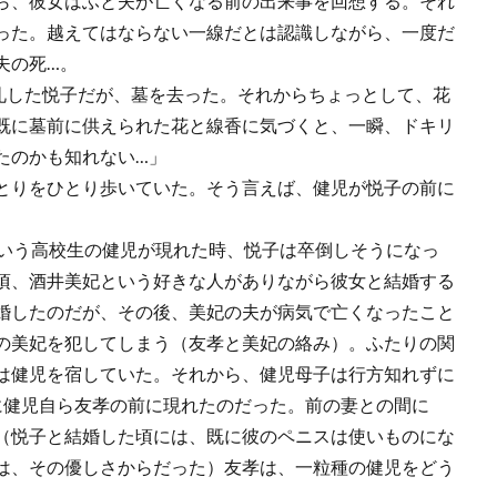
ら、彼女はふと夫が亡くなる前の出来事を回想する。それ
った。越えてはならない一線だとは認識しながら、一度だ
夫の死…。
礼した悦子だが、墓を去った。それからちょっとして、花
既に墓前に供えられた花と線香に気づくと、一瞬、ドキリ
たのかも知れない…」
とりをひとり歩いていた。そう言えば、健児が悦子の前に
いう高校生の健児が現れた時、悦子は卒倒しそうになっ
頃、酒井美妃という好きな人がありながら彼女と結婚する
婚したのだが、その後、美妃の夫が病気で亡くなったこと
の美妃を犯してしまう（友孝と美妃の絡み）。ふたりの関
は健児を宿していた。それから、健児母子は行方知れずに
に健児自ら友孝の前に現れたのだった。前の妻との間に
（悦子と結婚した頃には、既に彼のペニスは使いものにな
は、その優しさからだった）友孝は、一粒種の健児をどう