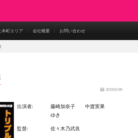
上本町エリア
会社概要
お問い合わせ
達
達
2019/02/09
出演者:
藤崎加奈子
中渡実果
ゆき
監督:
佐々木乃武良