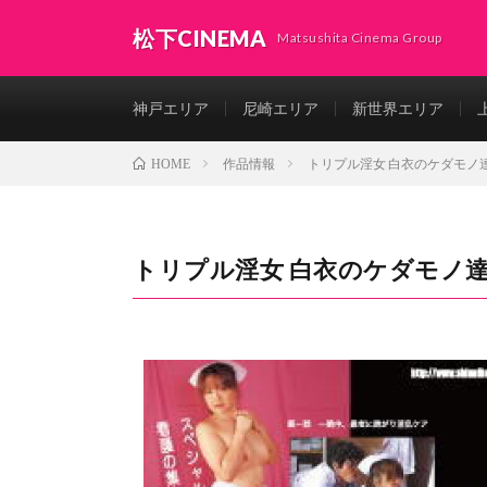
松下CINEMA
Matsushita Cinema Group
神戸エリア
尼崎エリア
新世界エリア
作品情報
トリプル淫女 白衣のケダモノ
HOME
トリプル淫女 白衣のケダモノ