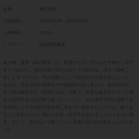
監督:
神代辰巳
上映期間：
2019/02/09 - 2019/02/15
上映時刻:
09:00～
シアター:
福原国際東映
旅の僧・嵐雪（松山照夫）は、殺害され川に浮かんだ妊婦から赤子
をとりあげた。地元の寺に預けられたその男児は、清玄（岡崎二
朗）と名づけられ、寺の跡取りとして期待される青年僧となった。
ある日、清玄は街の新興ヤクザ藤原組の追っ手から、地元の斉田
組々長の娘美沙子（安田のぞみ）を救う。好色な美沙子がウブな清
玄を誘惑するのは必然であった。しかし、その美沙子の父清明（坂
本長利）こそが清玄の母を犯し孕ませた張本人だったのだ。妹であ
ることを知りつつ、初めての女・美沙子を忘れることのできない清
玄。そして、彼のなかで眠っていた邪悪の血が目を覚ましたのであ
った