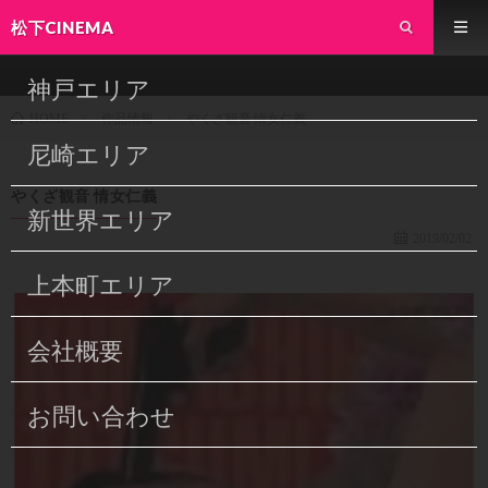
松下CINEMA
神戸エリア
作品情報
やくざ観音 情女仁義
HOME
尼崎エリア
やくざ観音 情女仁義
新世界エリア
2019/02/02
上本町エリア
会社概要
お問い合わせ