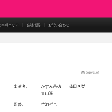
上本町エリア
会社概要
お問い合わせ
2019/01/05
出演者:
かすみ果穂
倖田李梨
青山遥
監督:
竹洞哲也