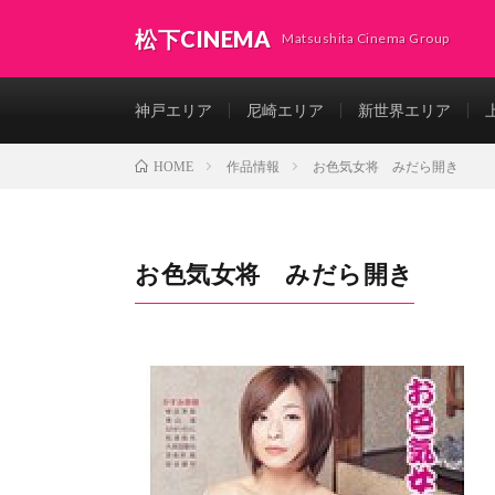
松下CINEMA
Matsushita Cinema Group
神戸エリア
尼崎エリア
新世界エリア
作品情報
お色気女将 みだら開き
HOME
お色気女将 みだら開き