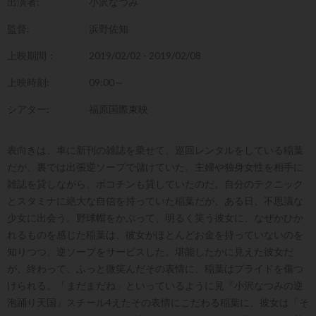
出演者:
小沢なつみ
監督:
浜野佐知
上映期間：
2019/02/02 - 2019/02/08
上映時刻:
09:00～
シアター:
福原国際東映
表向きは、車に新刊の雑誌を乗せて、巡回レンタルをしている稲葉
だが、裏では出張逆ソープで儲けていた。主婦や独身女性を相手に
雑誌を貸しながら、ポコチンも貸していたのだ。自分のテクニック
とスタミナに絶大な自信を持っていた稲葉だが、ある日、不思議な
少女に出会う。野球帽をかぶって、明るく笑う彼女に、なぜかひか
れるものを感じた稲葉は、彼女がほとんどお金を持っていないのを
知りつつ、逆ソープをサービスした。堪能したかに見えた彼女だ
が、終わって、ふっと微笑んだその表情に、稲葉はプライドを傷つ
けられる。「まだまだね」といっているように見『小沢なつみの逆
泡踊り天国』スチール4えたその表情にこだわる稲葉に、彼女は「そ