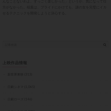
んなことないわよ。すっごく楽しかった」というが、気になって仕
方がなかった。稲葉は、プライドにかけても、謎の女を完璧にイカ
せるテクニックを開発しようと決心する。
上映作品情報
新世界東映
(313)
日劇シネマ
(1,065)
日劇ローズ
(146)