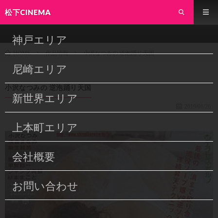
松下CINEMA
神戸エリア
作品情報
小沢なつみの 逆泡踊り天国
HOME
尼崎エリア
小沢なつみの 逆泡踊り天国
新世界エリア
2019/01/26
上本町エリア
会社概要
お問い合わせ