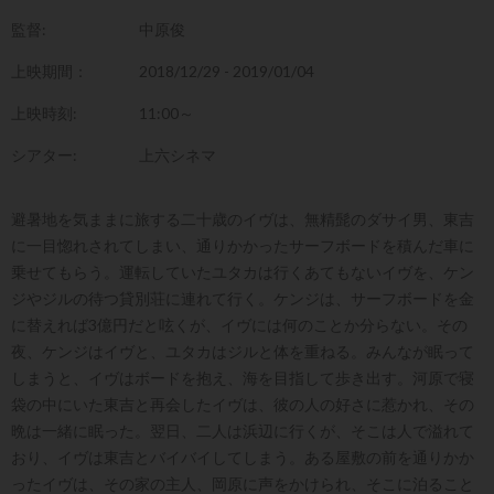
監督:
中原俊
上映期間：
2018/12/29 - 2019/01/04
上映時刻:
11:00～
シアター:
上六シネマ
避暑地を気ままに旅する二十歳のイヴは、無精髭のダサイ男、東吉
に一目惚れされてしまい、通りかかったサーフボードを積んだ車に
乗せてもらう。運転していたユタカは行くあてもないイヴを、ケン
ジやジルの待つ貸別荘に連れて行く。ケンジは、サーフボードを金
に替えれば3億円だと呟くが、イヴには何のことか分らない。その
夜、ケンジはイヴと、ユタカはジルと体を重ねる。みんなが眠って
しまうと、イヴはボードを抱え、海を目指して歩き出す。河原で寝
袋の中にいた東吉と再会したイヴは、彼の人の好さに惹かれ、その
晩は一緒に眠った。翌日、二人は浜辺に行くが、そこは人で溢れて
おり、イヴは東吉とバイバイしてしまう。ある屋敷の前を通りかか
ったイヴは、その家の主人、岡原に声をかけられ、そこに泊ること