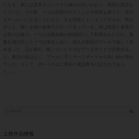
になる。家には喜美子という十八歳のお伝いがおり、岡原の世話を
していた。その夜、イヴは岡原のテクニックで何回も果てた。翌日
もやっかいになることになり、又も岡原とドッキングするが、気が
付くと、横に全裸の喜美子が立って笑っている。実は岡原と喜美子
は実の父娘で、イヴは近親相姦の刺激剤として利用されたのだ。屋
敷を飛び出したイヴは東吉と会い、他人の別荘のプールで激しく求
め合った。日が暮れ、眠っていたイヴがプールサイドで目覚める
と、東吉の姿はなく、プールに浮くサーフボードから白い紛が流れ
ていた。そして、ボードの上に東吉の電話番号が記されてあっ
た。...
上映作品情報