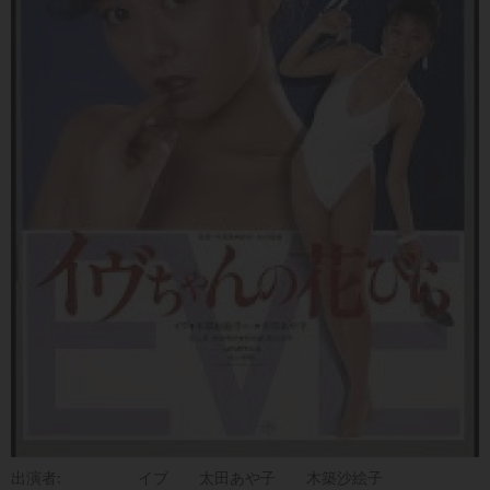
出演者:
イブ
太田あや子
木築沙絵子