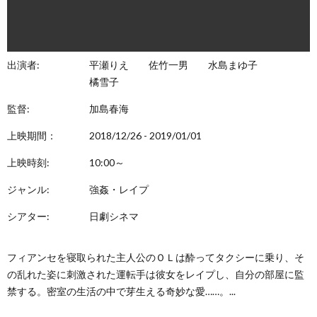
出演者:
平瀬りえ
佐竹一男
水島まゆ子
橘雪子
監督:
加島春海
上映期間：
2018/12/26 - 2019/01/01
上映時刻:
10:00～
ジャンル:
強姦・レイプ
シアター:
日劇シネマ
フィアンセを寝取られた主人公のＯＬは酔ってタクシーに乗り、そ
の乱れた姿に刺激された運転手は彼女をレイプし、自分の部屋に監
禁する。密室の生活の中で芽生える奇妙な愛……。...