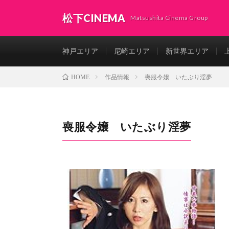
松下CINEMA
Matsushita Cinema Group
神戸エリア
尼崎エリア
新世界エリア
作品情報
喪服令嬢 いたぶり淫夢
HOME
喪服令嬢 いたぶり淫夢