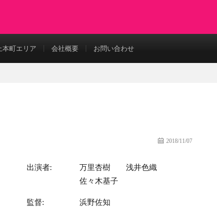
上本町エリア
会社概要
お問い合わせ
2018/11/07
出演者:
万里杏樹
浅井色織
佐々木基子
監督:
浜野佐知