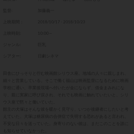
監督:
加藤義一
上映期間：
2018/10/17 - 2018/10/23
上映時刻:
10:00～
ジャンル:
巨乳
シアター:
日劇シネマ
田舎にひっそりと佇む映画館シリウス座。地域の人々に親しまれ、
細々と営業している。そこで働く福山は映画監督になるために映画
学校に通い、卒業後現場へ付いたが金にならず、借金まみれにな
り、親に実家に呼び戻され、それでも映画に触れていたいと、シリ
ウス座で黙々と働いていた。
館主の犬塚はそんな彼を暖かく見守り、いつか後継者にしたいと考
えていた。犬塚は糖尿病の合併症で失明する恐れがあると言われ、
不安な日々を送っていた。身寄りのない彼は、まだこのことを誰に
も知らせていなかった。