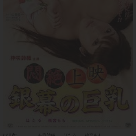
出演者:
神咲詩織
ほたる
桃宮もも