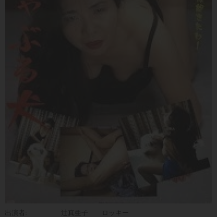
出演者:
辻真亜子
ロッキー