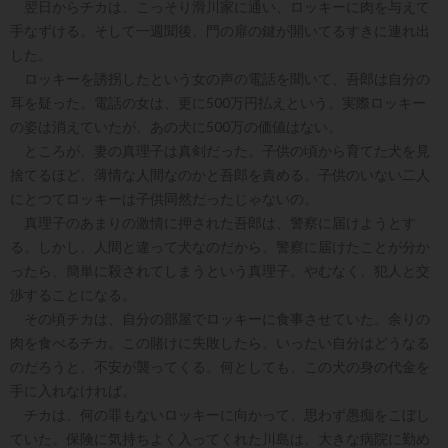
翌日からチカは、こっそり滑川家に通い、ロッキーに肉を与えて
手なずける。そして一週聞後、門の扉の鍵が開いてるすきに連れ出
した。
ロッキーを誘拐したという女の声の電話を聞いて、吾郎は自分の
耳を疑った。電話の女は、更に500万円払えという。実際ロッキー
の姿は消えていたが、あの犬に500万の価値はない。
ところが、妻の真理子は真剣だった。子供の頃から育てた犬を見
捨てるほど、薄情な人間なのかと吾郎を責める。子供のいない二人
にとつてロッキーは子供同然だったじゃないの。
真理子のあまりの激情に押された吾郎は、警察に届けようとす
る。しかし、人間と違って犬なのだから、警察に届けたことが分か
ったら、簡単に殺されてしまうという真理子。やむなく、犯人と交
渉することになる。
その頃チカは、自分の部屋でロッキーに食事させていた。余りの
肉を食べるチカ。この賭けに失敗したら、いったい自分はどうなる
のだろうと、不安が襲ってくる。何としても、この犬の身の代金を
手に入れなければ。
チカは、何の罪もないロッキーに向かって、思わず愚痴をこぼし
ていた。保険に気持ちよく入ってくれた川島は、大きな病院に勤め