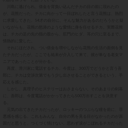
川島に逃げられ、借金を背負い込んだチカの目の前に現れたの
が、花熊だった。チカに向かって一目ぼれしたと言う花熊は、熱烈
に求愛してきた。54才の自分に、そんな魅力があるのだろうかと疑
いながらも、花熊の怒涛のような愛情に身を任せるチカ。実際花熊
は、チカの足の先の指の股から、肛門のヒダ、耳の穴に至るまで、
情熱的に愛した。
それにほだされ、つい借金を増やしながら花熊の生活の面倒を見
たチカだったが、ここでも祐未が介入して来て、彼が単なる老女マ
ニアであったことが分かる。
再度、滑川家に電話するチカ。今度は、300万でどうかと言う吾
郎に、チカは交渉次第でもう少し出させることができるという、手
応えを感じた。
しかし、真理子のヒステリーはおさまらない。そのあまりの剣幕
に、吾郎は、今度電話がかかってきたら500万出すことを決意す
る。
元気の出てきたチカだったが、ロッキーのつぶらな瞳を前に、罪
悪感を感じる。これもみんな、自分の男を見る目がなかったのが原
因だと思うと、つくづく情けない。思わず涙がこぼれるチカだった