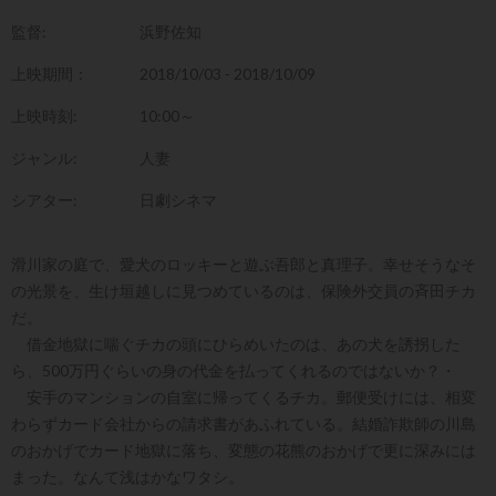
監督:
浜野佐知
上映期間：
2018/10/03 - 2018/10/09
上映時刻:
10:00～
ジャンル:
人妻
シアター:
日劇シネマ
滑川家の庭で、愛犬のロッキーと遊ぶ吾郎と真理子。幸せそうなそ
の光景を、生け垣越しに見つめているのは、保険外交員の斉田チカ
だ。
借金地獄に喘ぐチカの頭にひらめいたのは、あの犬を誘拐した
ら、500万円ぐらいの身の代金を払ってくれるのではないか？・
安手のマンションの自室に帰ってくるチカ。郵便受けには、相変
わらずカード会社からの請求書があふれている。結婚詐欺師の川島
のおかげでカード地獄に落ち、変態の花熊のおかげで更に深みには
まった。なんて浅はかなワタシ。