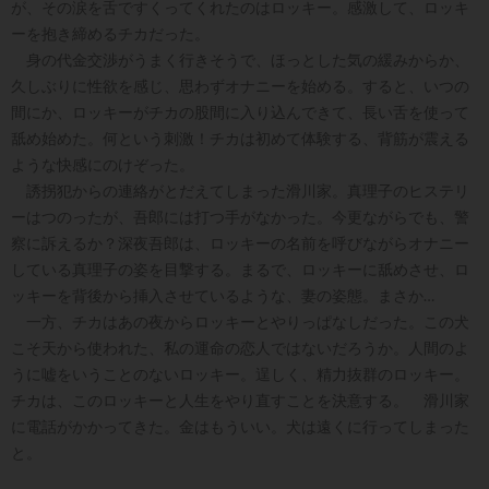
が、その涙を舌ですくってくれたのはロッキー。感激して、ロッキ
ーを抱き締めるチカだった。
身の代金交渉がうまく行きそうで、ほっとした気の緩みからか、
久しぶりに性欲を感じ、思わずオナニーを始める。すると、いつの
間にか、ロッキーがチカの股間に入り込んできて、長い舌を使って
舐め始めた。何という刺激！チカは初めて体験する、背筋が震える
ような快感にのけぞった。
誘拐犯からの連絡がとだえてしまった滑川家。真理子のヒステリ
ーはつのったが、吾郎には打つ手がなかった。今更ながらでも、警
察に訴えるか？深夜吾郎は、ロッキーの名前を呼びながらオナニー
している真理子の姿を目撃する。まるで、ロッキーに舐めさせ、ロ
ッキーを背後から挿入させているような、妻の姿態。まさか…
一方、チカはあの夜からロッキーとやりっぱなしだった。この犬
こそ天から使われた、私の運命の恋人ではないだろうか。人間のよ
うに嘘をいうことのないロッキー。逞しく、精力抜群のロッキー。
チカは、このロッキーと人生をやり直すことを決意する。 滑川家
に電話がかかってきた。金はもういい。犬は遠くに行ってしまった
と。