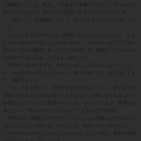
る勤務医だったが、独立して開業する準備中だと言う。すっかり信
用したチカは新しい医院を共同名義にするという川島の話に乗っ
て、出資した。肉体関係もできて、持ち出す金もどんどん増えてい
った。
これ以上金策できないという段階になってのことだったが、たま
たま姪の祐未が川島にちょつかいを出し、それがきっかけで川島の
話が全て砂上の楼閣であったことが判明する。祐未は、チカのもの
なら何でも欲しがる、わがままな娘だった。
滑川家に電話するチカ。吾郎はしかし、百万にならないだろう
か、たかが犬が一匹なのだから、と身の代金のダウンを交渉してき
た。激昂するチカ。
一方、それを聞いて、真理子もまた怒り狂っていた。愛する子供
同然の犬の生命の値段を値引きしろなんて、人間の言う言葉なの！
吾郎はヒステリックな真理子をなだめ、セックスするが、真理子は
燃えない。半額の250万までなら出すことを決心する吾郎。
吾郎の話に憤激したチカだが、しかしここは冷静に話を進めなけ
ればならないと自制する。少なくとも、現在のチカの金づるは、こ
の日の前のロッキーしかいないのだから。いつの間に、変態の花熊
の話をロッキーに語っている。