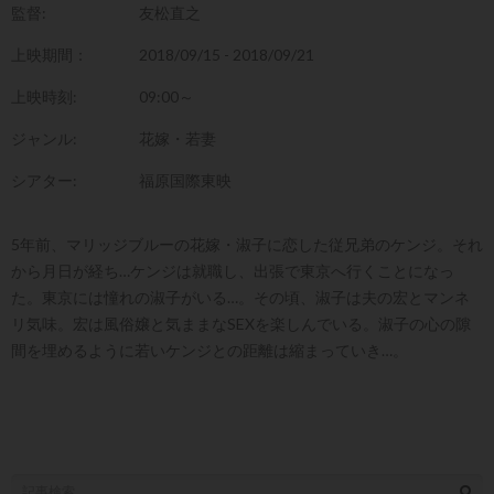
監督:
友松直之
上映期間：
2018/09/15 - 2018/09/21
上映時刻:
09:00～
ジャンル:
花嫁・若妻
シアター:
福原国際東映
5年前、マリッジブルーの花嫁・淑子に恋した従兄弟のケンジ。それ
から月日が経ち…ケンジは就職し、出張で東京へ行くことになっ
た。東京には憧れの淑子がいる…。その頃、淑子は夫の宏とマンネ
リ気味。宏は風俗嬢と気ままなSEXを楽しんでいる。淑子の心の隙
間を埋めるように若いケンジとの距離は縮まっていき…。