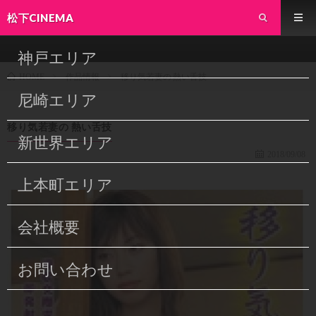
松下CINEMA
神戸エリア
作品情報
移り気若妻の 熱い舌技
HOME
尼崎エリア
移り気若妻の 熱い舌技
新世界エリア
2018/09/08
上本町エリア
会社概要
お問い合わせ