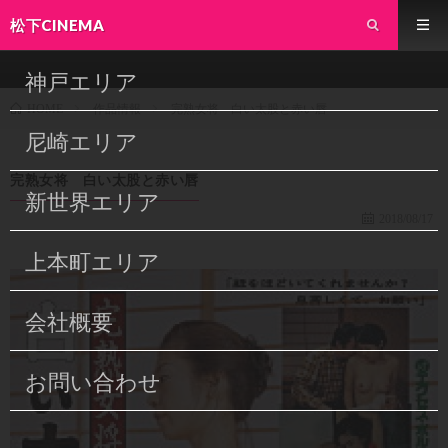
松下CINEMA
神戸エリア
作品情報
完熟女将 白い太股と赤い唇
HOME
尼崎エリア
完熟女将 白い太股と赤い唇
新世界エリア
2018/08/17
上本町エリア
会社概要
お問い合わせ