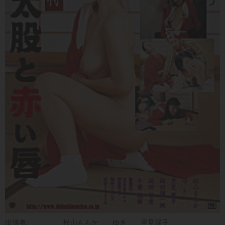
出演者:
松山ももか
ゆき
里見瑶子