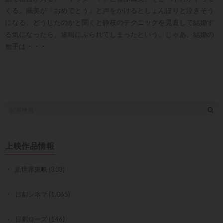
くる。繭美が「おめでとう」と声をかけるとしょんぼりと泣きそう
になる。どうしたのかと聞くと静枝のテクニックを見直して結婚す
る気になったら、途端にふられてしまったという。じゃあ、結婚の
相手は・・・
上映作品情報
新世界東映
(313)
日劇シネマ
(1,065)
日劇ローズ
(146)