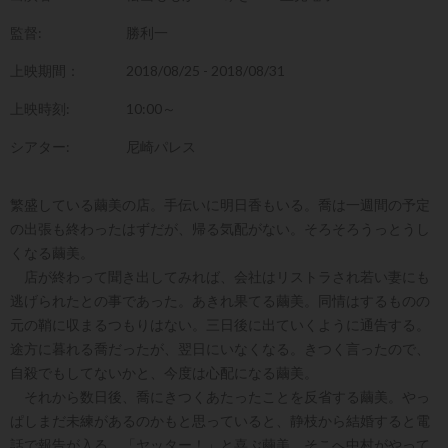
監督:
勝利一
上映期間：
2018/08/25 - 2018/08/31
上映時刻:
10:00～
シアター:
尼崎パレス
繁盛している繭美の店。手伝いに明日香もいる。喬は一週間の予定
の出張も終わったはずだが、帰る気配がない。そろそろうっとうし
くなる繭美。
店が終わって聞き出してみれば、会社はリストラされ若い妻にも
逃げられたとの事であった。あきれ果てる繭美。同情はするものの
元の鞘に収まるつもりはない。三日後に出ていくように通告する。
途方に暮れる喬だったが、翌日にいなくなる。きつく言ったので、
自殺でもしてないかと、今度は心配になる繭美。
それから数日後、喬にきつくあたったことを反省する繭美。やっ
ぱしまだ未練があるのかもと思っていると、静枝から結婚すると電
話で報告が入る。「ヤッター！」と喜ぶ繭美。そこへ中村がやって