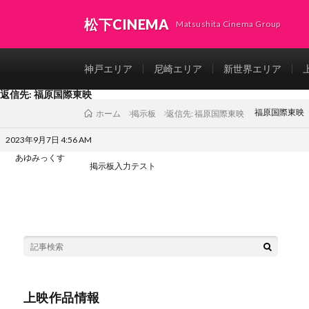
松下CINEMA
Matsushita Cinema Group
神戸エリア
尼崎エリア
新世界エリア
返信先: 福原国際東映
福原国際東映
掲示板
返信先: 福原国際東映
ホーム
2023年9月7日 4:56 AM
あゆみっくす
掲示板入力テスト
上映作品情報